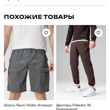
Бренд
pobedov
ПОХОЖИЕ ТОВАРЫ
Модель
pobedov 100% v2
Артикул
PNcc2038Sbu
Призначення
для повсякденного носіння
Стиль
класичний
Сезон
весна
Склад тканини
72% бавовна, 24% поліестер, 4% еластан
Країна - виробник
україна
Шорты Slavni Strider Антрацит
Джоггеры Pobedov 95
Шоколадный