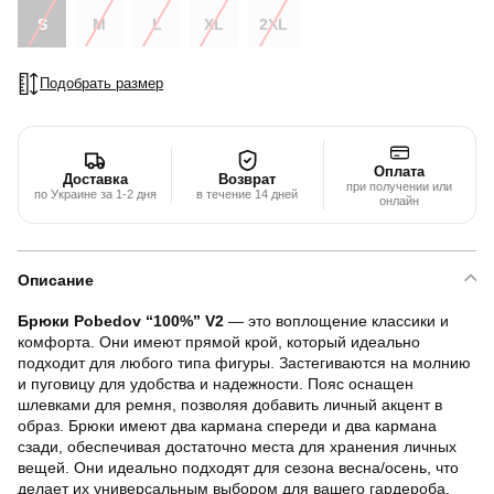
S
M
L
XL
2XL
Подобрать размер
Оплата
Доставка
Возврат
при получении или
по Украине за 1-2 дня
в течение 14 дней
онлайн
Описание
Брюки Pobedov “100%” V2
— это воплощение классики и
комфорта. Они имеют прямой крой, который идеально
подходит для любого типа фигуры. Застегиваются на молнию
и пуговицу для удобства и надежности. Пояс оснащен
шлевками для ремня, позволяя добавить личный акцент в
образ. Брюки имеют два кармана спереди и два кармана
сзади, обеспечивая достаточно места для хранения личных
вещей. Они идеально подходят для сезона весна/осень, что
делает их универсальным выбором для вашего гардероба.