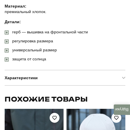
Материал:
премиальный хлопок.
Детали:
герб — вышивка на фронтальной части
регулировка размера
универсальный размер
защита от солнца
Характеристики
Бренд
pobedov
ПОХОЖИЕ ТОВАРЫ
Модель
pobedov cap герб
Відгуки
Артикул
HWcp1518Mba