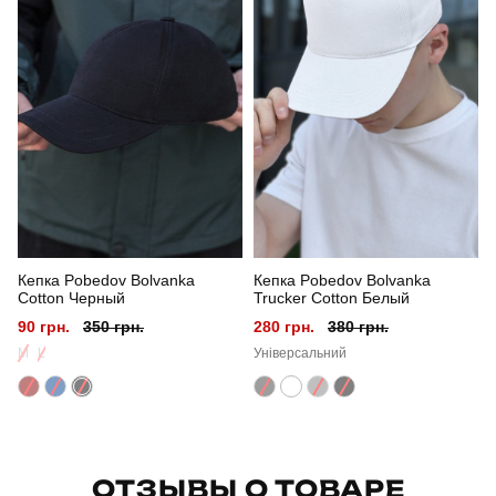
Призначення
для повсякденного носіння
Стиль
повсякденний
Сезон
літо
Кепка Pobedov Bolvanka
Кепка Pobedov Bolvanka
Cotton Черный
Trucker Cotton Белый
90 грн.
350 грн.
280 грн.
380 грн.
M
L
Універсальний
ОТЗЫВЫ О ТОВАРЕ