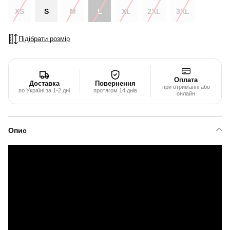
XS
S
M
L
XL
2XL
3XL
Підібрати розмір
Оплата
Доставка
Повернення
при отриманні або
по Україні за 1-2 дні
протягом 14 днів
онлайн
Опис