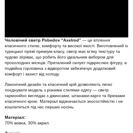
Чоловічий светр Pobedov “Axelrod”
— це втілення
класичного стилю, комфорту та високої якості. Виготовлений із
турецької пряжі преміум-класу, светр має м’яку текстуру та
чудово зігріває, що робить його ідеальним вибором для
прохолодних місяців. Приталений силует підкреслює фігуру, а
подвійна горловина з відворотом забезпечує додатковий
комфорт і захист від холоду.
Лаконічний дизайн та класичний крій дозволяють легко
поєднувати модель з різними стилями одягу — светр
гармонійно виглядає з джинсами, штанами-карго та брюками
класичного крою. Матеріал відзначається зносостійкістю і не
кошлатиться під час перших носінь.
Матеріал:
70% вовна, 30% акрил.