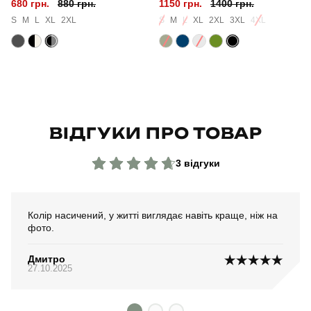
680 грн.
880 грн.
1150 грн.
1400 грн.
Матеріал
вовна
S
M
L
XL
2XL
S
M
L
XL
2XL
3XL
4XL
Склад тканини
70% вовна, 30% акрил
Країна - виробник
україна
ВІДГУКИ ПРО ТОВАР
3 відгуки
Колір насичений, у житті виглядає навіть краще, ніж на
фото.
Дмитро
27.10.2025