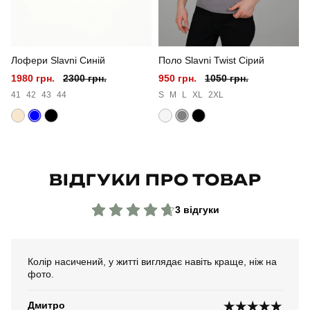
Сезон
весна
Лофери Slavni Синій
Поло Slavni Twist Сірий
Колір
чорний
1980 грн.
2300 грн.
950 грн.
1050 грн.
Матеріал
вовна
41
42
43
44
S
M
L
XL
2XL
Склад тканини
70% вовна, 30% акрил
Країна - виробник
україна
ВІДГУКИ ПРО ТОВАР
3 відгуки
Колір насичений, у житті виглядає навіть краще, ніж на
фото.
Дмитро