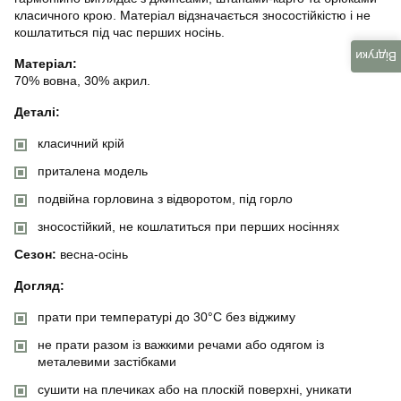
класичного крою. Матеріал відзначається зносостійкістю і не
кошлатиться під час перших носінь.
Відгуки
Матеріал:
70% вовна, 30% акрил.
Деталі:
класичний крій
приталена модель
подвійна горловина з відворотом, під горло
зносостійкий, не кошлатиться при перших носіннях
Сезон:
весна-осінь
Догляд:
прати при температурі до 30°C без віджиму
не прати разом із важкими речами або одягом із
металевими застібками
сушити на плечиках або на плоскій поверхні, уникати