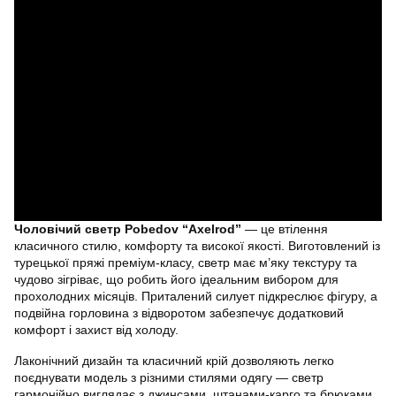
Чоловічий светр Pobedov “Axelrod”
— це втілення
класичного стилю, комфорту та високої якості. Виготовлений із
турецької пряжі преміум-класу, светр має м’яку текстуру та
чудово зігріває, що робить його ідеальним вибором для
прохолодних місяців. Приталений силует підкреслює фігуру, а
подвійна горловина з відворотом забезпечує додатковий
комфорт і захист від холоду.
Лаконічний дизайн та класичний крій дозволяють легко
поєднувати модель з різними стилями одягу — светр
гармонійно виглядає з джинсами, штанами-карго та брюками