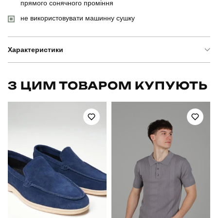
прямого сонячного проміння
не використовувати машинну сушку
Характеристики
Бренд
pobedov
З ЦИМ ТОВАРОМ КУПУЮТЬ
Модель
pobedov axelrod
Артикул
BLsv619Sba
Вид
кофта
Призначення
для повсякденного носіння
Стать
чоловічий
Стиль
повсякденний