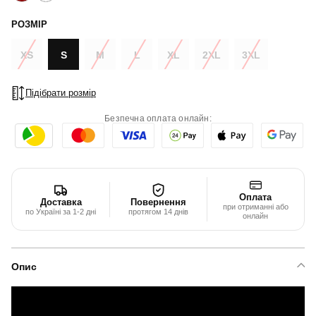
РОЗМІР
XS
S
M
L
XL
2XL
3XL
Підібрати розмір
Безпечна оплата онлайн:
Оплата
Доставка
Повернення
при отриманні або
по Україні за 1-2 дні
протягом 14 днів
онлайн
Опис