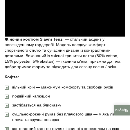
Жіночий костюм Slavni Tenzi
— стильний акцент у
повсякденному гардеробі. Модель поєднує комфорт
спортивного стилю та сучасний дизайн із контрастними
деталями. Виконаний із якісної тринитки петля (80% cotton,
15% polyester, 5% elastan) — тканина м’яка, приємна до тіла,
добре тримає форму та підходить для сезону весна / осінь.
Кофта:
вільний крій — максимум комфорту та свободи рухів
подвійний капюшон
застібається на блискавку
Відгуки
суцільнокроєний рукав без плечового шва — м’яка лінія
плеча та зручна посадка
контрастний кант по грудях і спинці з переходом на всю