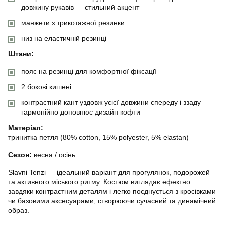
довжину рукавів — стильний акцент
манжети з трикотажної резинки
низ на еластичній резинці
Штани:
пояс на резинці для комфортної фіксації
2 бокові кишені
контрастний кант уздовж усієї довжини спереду і ззаду —
гармонійно доповнює дизайн кофти
Матеріал:
тринитка петля (80% cotton, 15% polyester, 5% elastan)
Сезон:
весна / осінь
Slavni Tenzi — ідеальний варіант для прогулянок, подорожей
та активного міського ритму. Костюм виглядає ефектно
завдяки контрастним деталям і легко поєднується з кросівками
чи базовими аксесуарами, створюючи сучасний та динамічний
образ.