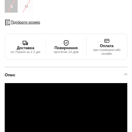
S
M
Підібрати розмір
Оплата
Доставка
Повернення
при отриманні або
по Україні за 1-2 дні
протягом 14 днів
онлайн
Опис