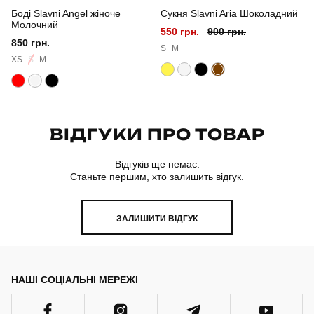
Боді Slavni Angel жіноче
Сукня Slavni Aria Шоколадний
Склад тканини
80% бавовна, 15% поліестер, 5% еластан
Молочний
550 грн.
900 грн.
850 грн.
Країна - виробник
україна
S
M
XS
S
M
ВІДГУКИ ПРО ТОВАР
Відгуків ще немає.
Станьте першим, хто залишить відгук.
ЗАЛИШИТИ ВІДГУК
НАШІ СОЦІАЛЬНІ МЕРЕЖІ