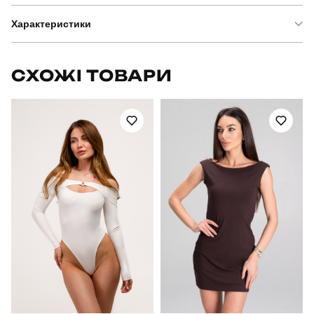
Характеристики
Бренд
slavni
СХОЖІ ТОВАРИ
Артикул
SBkm5265Sba
Призначення
для повсякденного носіння
Стать
жіночий
Стиль
повсякденний
Сезон
весна-осінь
Колір
чорний
Матеріал
тринитка петля