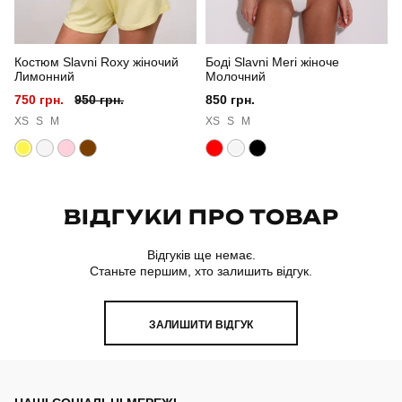
Матеріал
тринитка петля
Костюм Slavni Roxy жіночий
Боді Slavni Meri жіноче
Склад тканини
80% бавовна, 15% поліестер, 5% еластан
Лимонний
Молочний
750 грн.
950 грн.
850 грн.
Країна - виробник
україна
XS
S
M
XS
S
M
ВІДГУКИ ПРО ТОВАР
Відгуків ще немає.
Станьте першим, хто залишить відгук.
ЗАЛИШИТИ ВІДГУК