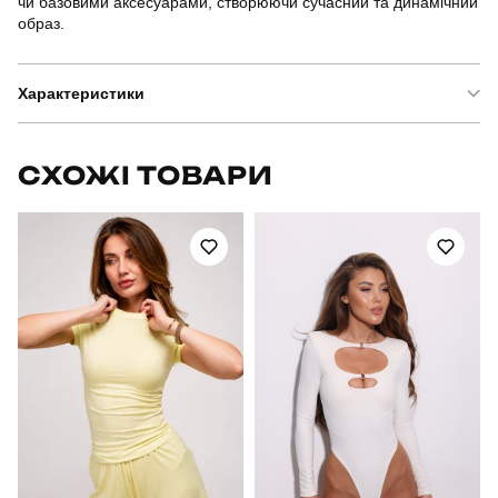
чи базовими аксесуарами, створюючи сучасний та динамічний
образ.
Характеристики
Бренд
slavni
СХОЖІ ТОВАРИ
Артикул
SBkm5265Sre
Призначення
для повсякденного носіння
Стать
жіночий
Стиль
повсякденний
Сезон
весна-осінь
Колір
червоний