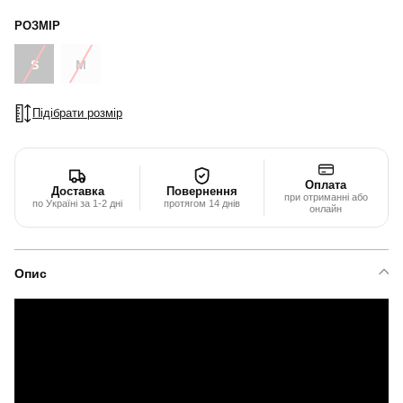
РОЗМІР
S
M
Підібрати розмір
Оплата
Доставка
Повернення
при отриманні або
по Україні за 1-2 дні
протягом 14 днів
онлайн
Опис