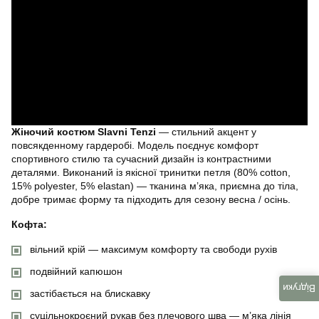
Жіночий костюм Slavni Tenzi
— стильний акцент у
повсякденному гардеробі. Модель поєднує комфорт
спортивного стилю та сучасний дизайн із контрастними
деталями. Виконаний із якісної тринитки петля (80% cotton,
15% polyester, 5% elastan) — тканина м’яка, приємна до тіла,
добре тримає форму та підходить для сезону весна / осінь.
Кофта:
вільний крій — максимум комфорту та свободи рухів
подвійний капюшон
Відгуки
застібається на блискавку
суцільнокроєний рукав без плечового шва — м’яка лінія