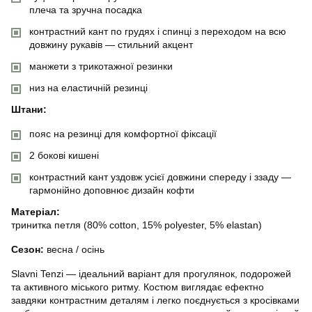
плеча та зручна посадка
контрастний кант по грудях і спинці з переходом на всю
довжину рукавів — стильний акцент
манжети з трикотажної резинки
низ на еластичній резинці
Штани:
пояс на резинці для комфортної фіксації
2 бокові кишені
контрастний кант уздовж усієї довжини спереду і ззаду —
гармонійно доповнює дизайн кофти
Матеріал:
тринитка петля (80% cotton, 15% polyester, 5% elastan)
Сезон:
весна / осінь
Slavni Tenzi — ідеальний варіант для прогулянок, подорожей
та активного міського ритму. Костюм виглядає ефектно
завдяки контрастним деталям і легко поєднується з кросівками