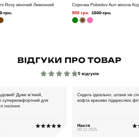
ni Roxy жіночий Лимонний
Сорочка Pobedov Auri жіноча Ко
0 грн.
900 грн.
1500 грн.
ВІДГУКИ ПРО ТОВАР
5 відгуків
удовий! Дуже м’який,
Сидить ідеально: штани не сп
 і суперкомфортний для
кофта красиво підкреслює фіг
о носіння.
Настя
5
08.12.2025