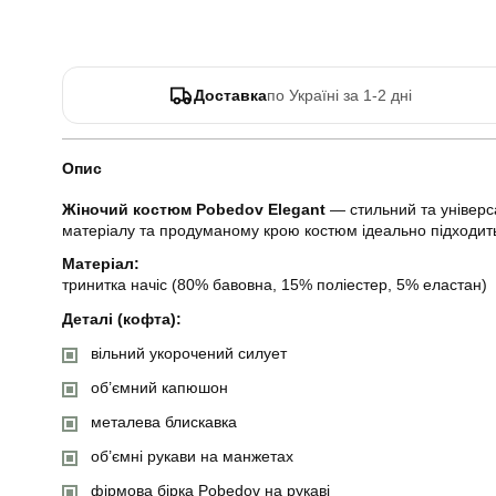
Доставка
по Україні за 1-2 дні
Опис
Жіночий костюм Pobedov Elegant
— стильний та універса
матеріалу та продуманому крою костюм ідеально підходить
Матеріал:
тринитка начіс (80% бавовна, 15% поліестер, 5% еластан)
Деталі (кофта):
вільний укорочений силует
об’ємний капюшон
металева блискавка
об’ємні рукави на манжетах
фірмова бірка Pobedov на рукаві