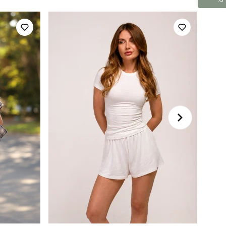
осінь
фліс
україна