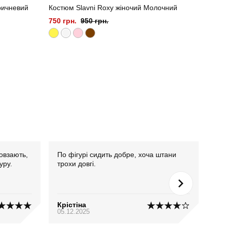
ричневий
Костюм Slavni Roxy жіночий Молочний
Боді 
750 грн.
950 грн.
650 г
овзають,
По фігурі сидить добре, хоча штани
Тка
уру.
трохи довгі.
хоч
Крістіна
Ян
05.12.2025
03.