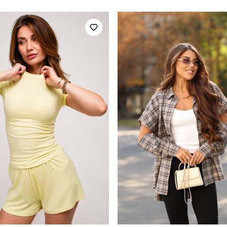
повсякденний
Сезон
чорний
Матеріал
100% поліестер
Країна - виробник