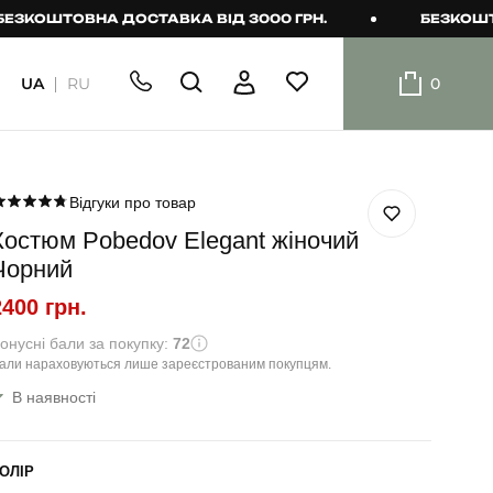
ШТОВНА ДОСТАВКА ВІД 3000 ГРН.
БЕЗКОШТОВНА 
UA
RU
0
ШОРТИ
Плавальні
шорти
Відгуки про товар
Костюм Pobedov Elegant жіночий
Шорти
Чорний
2400 грн.
онусні бали за покупку:
72
али нараховуються лише зареєстрованим покупцям.
В наявності
ОЛІР