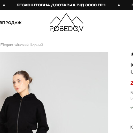
БЕЗКОШТОВНА ДОСТАВКА ВІД 3000 ГРН.
БЕЗКО
ЗПРОДАЖ
ШТАНИ
ТАКТИЧНИЙ ОДЯГ
Elegant жіночий Чорний
Брюки
Тактичне спорядження
Джогери
Тактичний жіночий
одяг
Карго
Тактичний чоловічий
Спортивні штани
одяг
Лосини
Тактичні рукавиці
Б
Б
Джинси
Тактичні шкарпетки
КОМПЛЕКТИ
ТЕРМО-КОМПЛЕКТИ
ФУТБОЛКИ І СОРОЧКИ
Куртка й штани
К