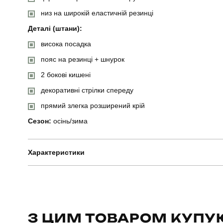
низ на широкій еластичній резинці
Деталі (штани):
висока посадка
пояс на резинці + шнурок
2 бокові кишені
декоративні стрілки спереду
прямий злегка розширений крій
Сезон:
осінь/зима
Характеристики
Бренд
Призначення
З ЦИМ ТОВАРОМ КУПУ