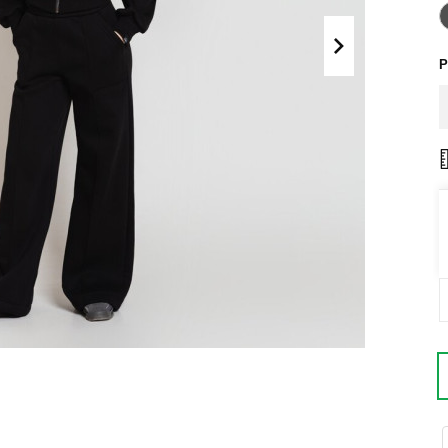
Поло
Літні комплекти
Сорочки
Комбінезони
Р
Футболки
Спортивні
костюми
Майки
Кежуал
ХУДІ, СВІТШОТИ, СВЕТРИ
Кофти
Светри
Світшоти
Худі
Боді