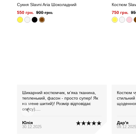
Сукня Slavni Aria Шоколадний
Костюм Slav
550 грн.
900 грн.
750 грн.
95
Шикарний костюмчик, мʼяка тканина,
Костюм ч
тепленький, фасон - просто супер! Як
стильний
на мене шитий)! Розмір відповідає
щоденног
опису).
РЕКОМЕНДУЮ)!!
Юлія
Дар'я
30.12.2025
09.12.202