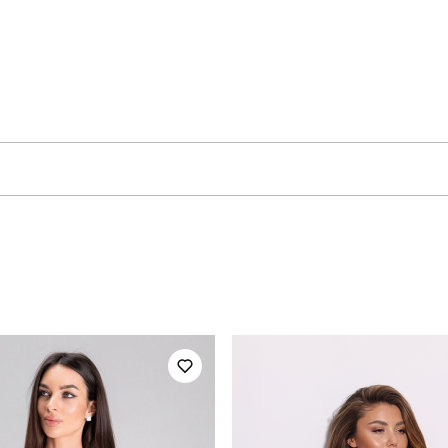
pobedov
Артикул
для повсякденного носіння
Стать
повсякденний
Сезон
шоколадний
Матеріал
100% поліестер
Країна - виробник