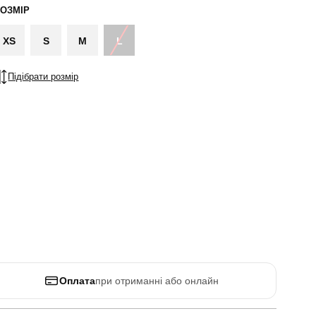
ОЗМІР
XS
S
M
L
Підібрати розмір
Оплата
при отриманні або онлайн