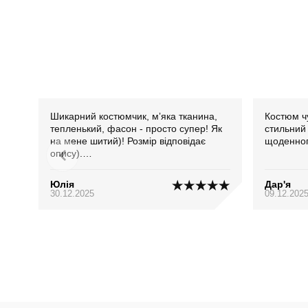
Шикарний костюмчик, мʼяка тканина,
Костюм ч
тепленький, фасон - просто супер! Як
стильний
на мене шитий)! Розмір відповідає
щоденног
опису).
РЕКОМЕНДУЮ)!!
Юлія
Дар'я
30.12.2025
09.12.202