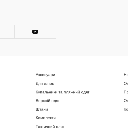
Аксесуари
Н
Для жінок
О
Купальники та пляжний одяг
П
Верхній одяг
Оп
Штани
Ко
Комплекти
Тактичний одяг