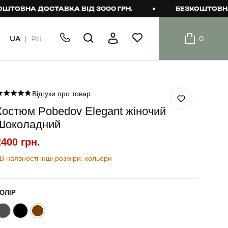
А ДОСТАВКА ВІД 3000 ГРН.
БЕЗКОШТОВНА ДОСТ
UA
RU
0
ШОРТИ
Плавальні
шорти
Відгуки про товар
Костюм Pobedov Elegant жіночий
Шорти
Шоколадний
2400 грн.
В наявності інші розміри, кольори
ОЛІР