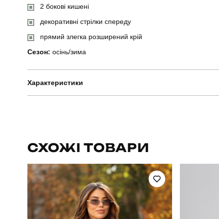
2 бокові кишені
декоративні стрілки спереду
прямий злегка розширений крій
Сезон:
осінь/зима
Характеристики
Бренд
Призначення
СХОЖІ ТОВАРИ
Стиль
Колір
Склад тканини