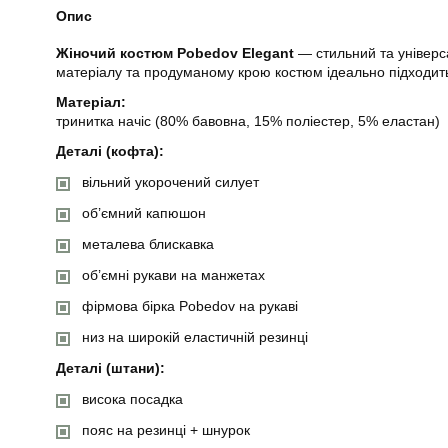
Опис
Жіночий костюм Pobedov Elegant
— стильний та універса
матеріалу та продуманому крою костюм ідеально підходить
Матеріал:
тринитка начіс (80% бавовна, 15% поліестер, 5% еластан)
Деталі (кофта):
вільний укорочений силует
об’ємний капюшон
металева блискавка
об’ємні рукави на манжетах
фірмова бірка Pobedov на рукаві
низ на широкій еластичній резинці
Деталі (штани):
висока посадка
пояс на резинці + шнурок