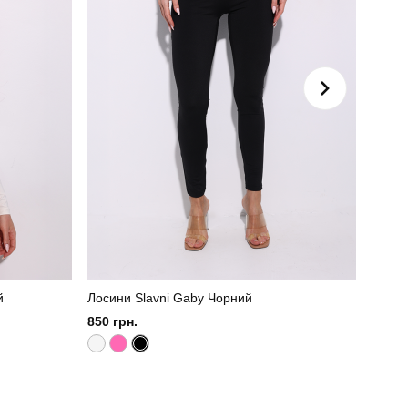
й
Лосини Slavni Gaby Чорний
Лонгс
850 грн.
580 г