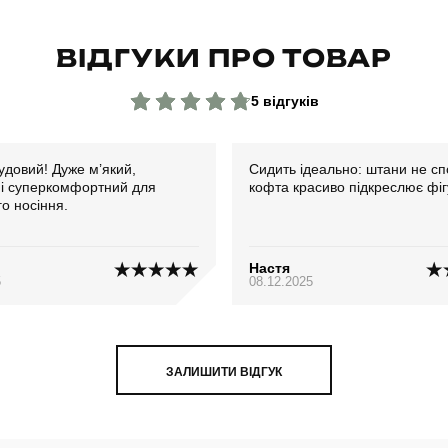
ВІДГУКИ ПРО ТОВАР
5 відгуків
удовий! Дуже м’який,
Сидить ідеально: штани не сп
 і суперкомфортний для
кофта красиво підкреслює фіг
о носіння.
Настя
5
08.12.2025
ЗАЛИШИТИ ВІДГУК