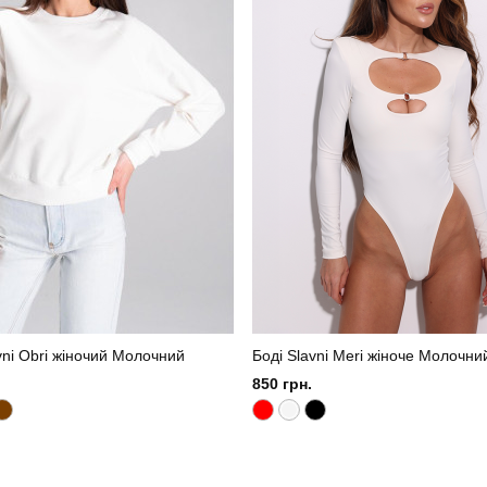
vni Obri жіночий Молочний
Боді Slavni Meri жіноче Молочни
850 грн.