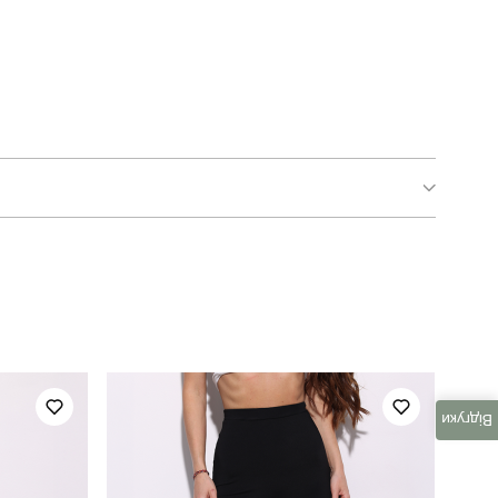
SBkm3193Lchklt
жіночий
осінь
фліс
Відгуки
україна