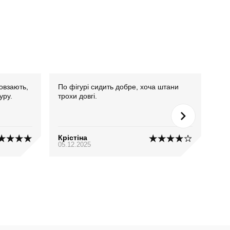
овзають,
По фігурі сидить добре, хоча штани
Тка
уру.
трохи довгі.
хоч
Крістіна
Ян
05.12.2025
03.