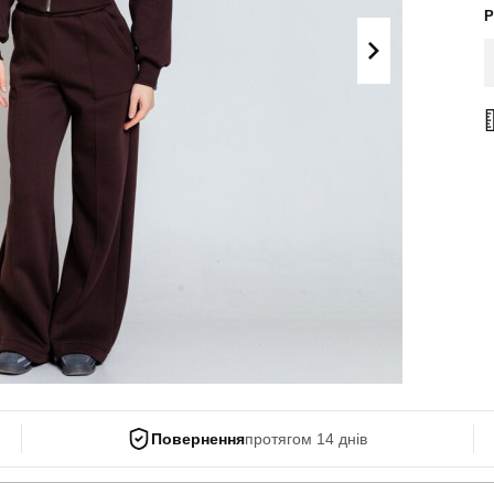
Поло
Р
Літні комплекти
Сорочки
Комбінезони
Футболки
Спортивні
костюми
Майки
Кежуал
ХУДІ, СВІТШОТИ, СВЕТРИ
Кофти
Светри
Світшоти
Худі
Боді
Повернення
протягом 14 днів