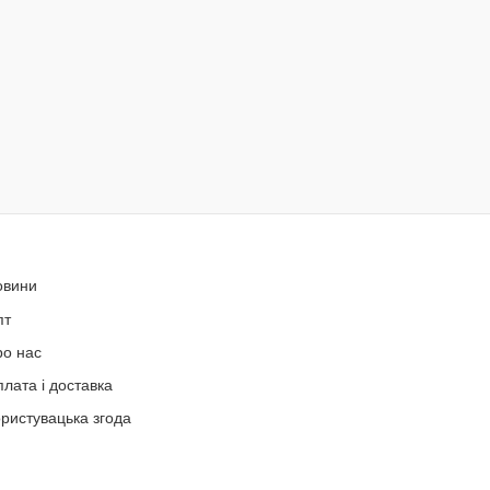
овини
пт
ро нас
лата і доставка
ристувацька згода