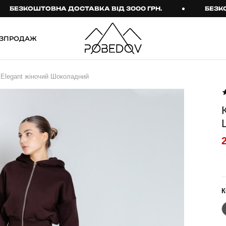
КОШТОВНА ДОСТАВКА ВІД 3000 ГРН.
БЕЗКОШТОВН
ЗПРОДАЖ
ШТАНИ
ТАКТИЧНИЙ ОДЯГ
Elegant жіночий Шоколадний
Брюки
Тактичне спорядження
Джогери
Тактичний жіночий
одяг
Карго
Тактичний чоловічий
Спортивні штани
одяг
Лосини
Тактичні рукавиці
Джинси
Тактичні шкарпетки
К
КОМПЛЕКТИ
ТЕРМО-КОМПЛЕКТИ
ФУТБОЛКИ І СОРОЧКИ
Куртка й штани