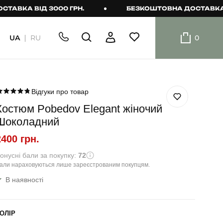
 ВІД 3000 ГРН.
БЕЗКОШТОВНА ДОСТАВКА ВІД 3
UA
RU
0
ШОРТИ
Плавальні
шорти
Відгуки про товар
Костюм Pobedov Elegant жіночий
Шорти
Шоколадний
2400 грн.
онусні бали за покупку:
72
али нараховуються лише зареєстрованим покупцям.
В наявності
ОЛІР