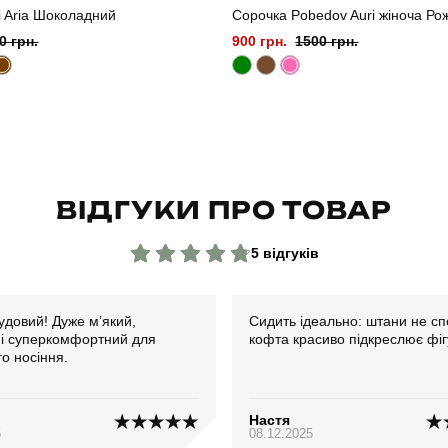
i Aria Шоколадний
Сорочка Pobedov Auri жіноча Ро
0 грн.
900 грн.
1500 грн.
ВІДГУКИ ПРО ТОВАР
5 відгуків
удовий! Дуже м’який,
Сидить ідеально: штани не сп
 і суперкомфортний для
кофта красиво підкреслює фіг
о носіння.
Настя
5
08.12.2025