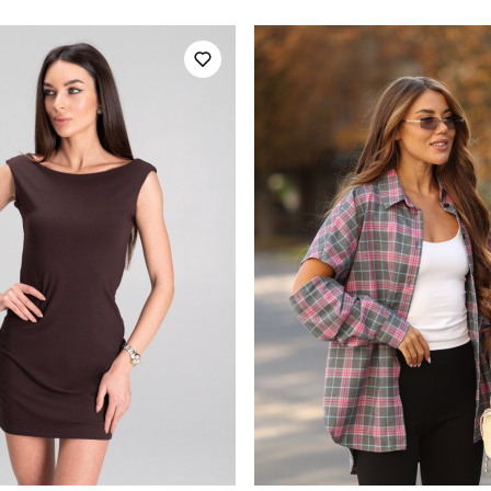
повсякденний
Сезон
шоколадний
Матеріал
100% поліестер
Країна - виробник