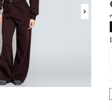
Поло
Літні комплекти
Сорочки
Комбінезони
Р
Футболки
Спортивні
костюми
Майки
Кежуал
ХУДІ, СВІТШОТИ, СВЕТРИ
Кофти
Светри
Світшоти
Худі
Боді