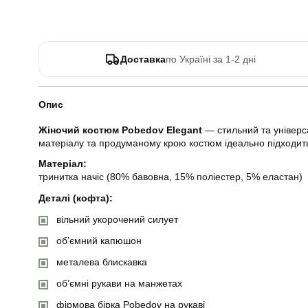
Доставка
по Україні за 1-2 дні
Опис
Жіночий костюм Pobedov Elegant
— стильний та універса
матеріалу та продуманому крою костюм ідеально підходить
Матеріал:
тринитка начіс (80% бавовна, 15% поліестер, 5% еластан)
Деталі (кофта):
вільний укорочений силует
об’ємний капюшон
металева блискавка
об’ємні рукави на манжетах
фірмова бірка Pobedov на рукаві