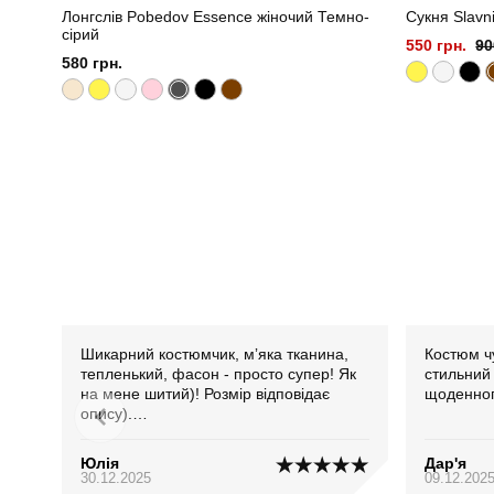
Лонгслів Pobedov Essence жіночий Темно-
Сукня Slavn
сірий
550 грн.
90
580 грн.
Шикарний костюмчик, мʼяка тканина,
Костюм ч
тепленький, фасон - просто супер! Як
стильний
на мене шитий)! Розмір відповідає
щоденног
опису).
РЕКОМЕНДУЮ)!!
Юлія
Дар'я
30.12.2025
09.12.202