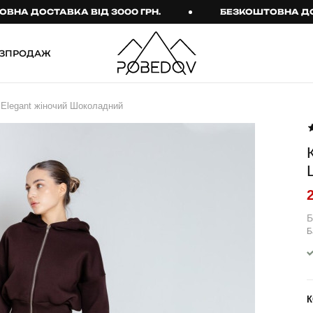
ОСТАВКА ВІД 3000 ГРН.
БЕЗКОШТОВНА ДОСТАВКА
ЗПРОДАЖ
ШТАНИ
ТАКТИЧНИЙ ОДЯГ
Elegant жіночий Шоколадний
Брюки
Тактичне спорядження
Джогери
Тактичний жіночий
одяг
Карго
Тактичний чоловічий
Спортивні штани
одяг
Лосини
Тактичні рукавиці
Б
Б
Джинси
Тактичні шкарпетки
КОМПЛЕКТИ
ТЕРМО-КОМПЛЕКТИ
ФУТБОЛКИ І СОРОЧКИ
Куртка й штани
К