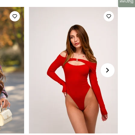
осінь
Відгуки
фліс
україна