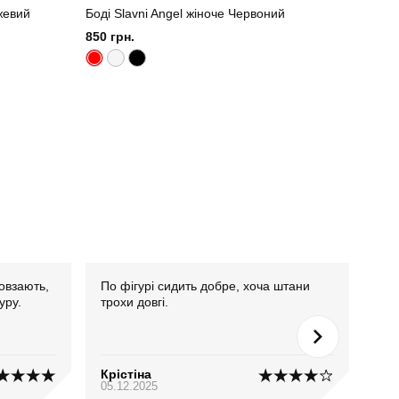
жевий
Боді Slavni Angel жіноче Червоний
Лонгс
Лимо
850 грн.
580 г
овзають,
По фігурі сидить добре, хоча штани
Тка
уру.
трохи довгі.
хоч
Крістіна
Ян
05.12.2025
03.