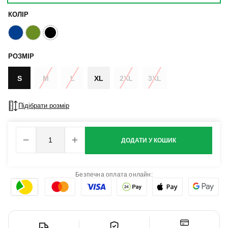
КОЛІР
РОЗМІР
S
M
L
XL
2XL
3XL
Підібрати розмір
ДОДАТИ У КОШИК
Безпечна оплата онлайн: