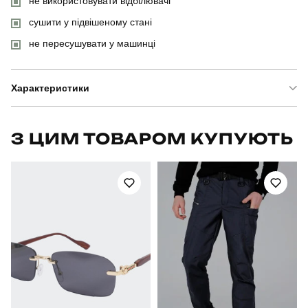
не використовувати відбілювачі
сушити у підвішеному стані
не пересушувати у машинці
Характеристики
Бренд
pobedov
З ЦИМ ТОВАРОМ КУПУЮТЬ
Модель
pobedov peremoga військова
Артикул
TSfu2000Sba
Призначення
для повсякденного носіння
Стать
чоловічий
Стиль
повсякденний