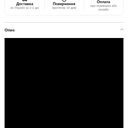
Оплата
Доставка
Повернення
при отриманні або
по Україні за 1-2 дні
протягом 14 днів
онлайн
Опис