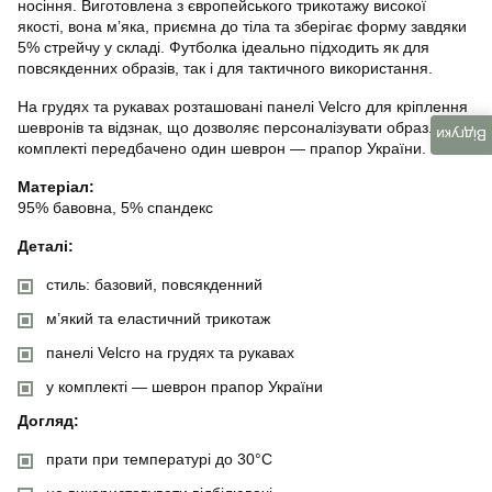
носіння. Виготовлена з європейського трикотажу високої
якості, вона м’яка, приємна до тіла та зберігає форму завдяки
5% стрейчу у складі. Футболка ідеально підходить як для
повсякденних образів, так і для тактичного використання.
На грудях та рукавах розташовані панелі Velcro для кріплення
шевронів та відзнак, що дозволяє персоналізувати образ. У
Відгуки
комплекті передбачено один шеврон — прапор України.
Матеріал:
95% бавовна, 5% спандекс
Деталі:
стиль: базовий, повсякденний
м’який та еластичний трикотаж
панелі Velcro на грудях та рукавах
у комплекті — шеврон прапор України
Догляд:
прати при температурі до 30°C