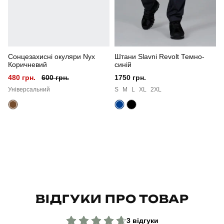
Сезон
літо
Колір
чорний
Сонцезахисні окуляри Nyx
Штани Slavni Revolt Темно-
Матеріал
бавовна
Коричневий
синій
480 грн.
600 грн.
1750 грн.
Склад тканини
95% бавовна, 5% еластан
Універсальний
S
M
L
XL
2XL
Країна - виробник
україна
ВІДГУКИ ПРО ТОВАР
3 відгуки