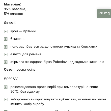
Матеріал:
95% бавовна,
5% еластан
Відгуки
Деталі:
крой — прямий
6 кишень
пояс застібається за допомогою гудзика та блискавки
є петлі для ременя
фірмова жакардова бірка Pobedov над задньою кишенею
Сезон:
весна-осінь
Догляд:
рекомендовано прати виріб при температурі не вище
30°C, без віджиму
заборонено використовувати відбілювач, оскільки він може
змінити колір виробу