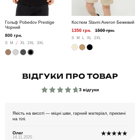
Сезон
весна
Гольф Pobedov Prestige
Костюм Slavni Averon Бежевий
Колір
темно-синій
Чорний
1350 грн.
1500 грн.
800 грн.
Матеріал
стрейч-котон
S
M
L
XL
2XL
S
M
L
XL
2XL
3XL
Склад тканини
95% бавовна, 5% еластан
Країна - виробник
україна
ВІДГУКИ ПРО ТОВАР
3 відгуки
Якість на висоті — міцні шви, гарний матеріал, приємні
на тілі.
Олег
14.11.2025