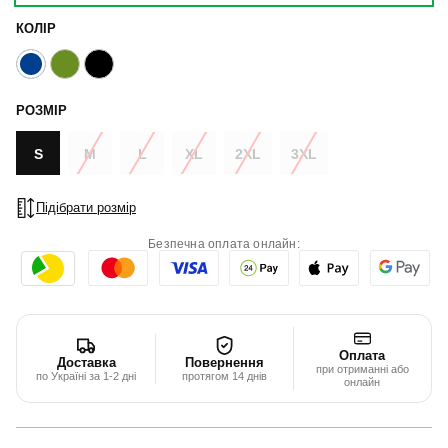
КОЛІР
РОЗМІР
S
M
L
XL
2XL
3XL
Підібрати розмір
Безпечна оплата онлайн:
Оплата
Доставка
Повернення
при отриманні або
по Україні за 1-2 дні
протягом 14 днів
онлайн