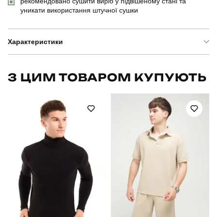
рекомендовано сушити виріб у підвішеному стані та
уникати використання штучної сушки
Характеристики
Бренд
pobedov
З ЦИМ ТОВАРОМ КУПУЮТЬ
Модель
pobedov tactical v2
Артикул
PNcr2001Sdb
Вид
штани-карго
Призначення
тактичні
Стать
чоловічий
Стиль
військовий