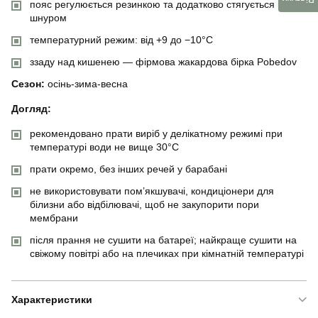
пояс регулюється резинкою та додатково стягується
шнуром
температурний режим: від +9 до −10°C
ззаду над кишенею — фірмова жакардова бірка Pobedov
Сезон:
осінь-зима-весна
Догляд:
рекомендовано прати виріб у делікатному режимі при
температурі води не вище 30°C
прати окремо, без інших речей у барабані
не використовувати пом’якшувачі, кондиціонери для
білизни або відбілювачі, щоб не закупорити пори
мембрани
після прання не сушити на батареї; найкраще сушити на
свіжому повітрі або на плечиках при кімнатній температурі
Характеристики