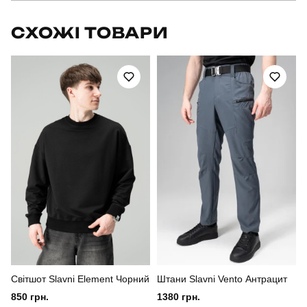
Бренд
pobedov
СХОЖІ ТОВАРИ
Артикул
PNcc3010XLkh
Вид
штани
Призначення
для повсякденного носіння
Стать
чоловічий
Стиль
повсякденний
Сезон
осінь
Колір
хакі
Світшот Slavni Element Чорний
Штани Slavni Vento Антрацит
Матеріал
софтшел
850 грн.
1380 грн.