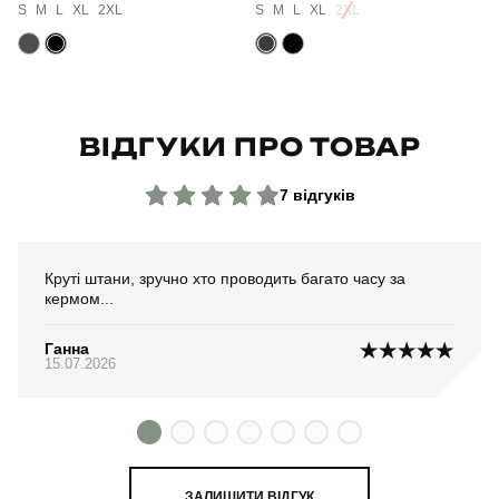
Склад тканини
100% поліестер
S
M
L
XL
2XL
S
M
L
XL
2XL
Країна - виробник
україна
ВІДГУКИ ПРО ТОВАР
7 відгуків
Круті штани, зручно хто проводить багато часу за
кермом...
Ганна
15.07.2026
ЗАЛИШИТИ ВІДГУК