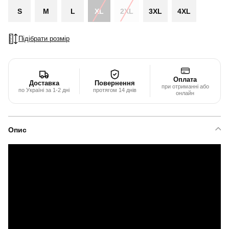
S
M
L
XL
2XL
3XL
4XL
Підібрати розмір
Оплата
Доставка
Повернення
при отриманні або
по Україні за 1-2 дні
протягом 14 днів
онлайн
Опис