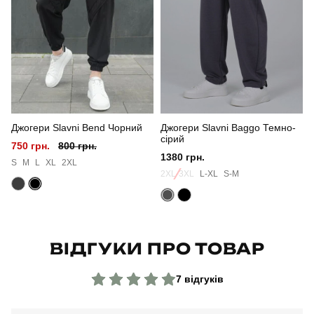
Стиль
повсякденний
Сезон
осінь
Колір
хакі
Джогери Slavni Bend Чорний
Джогери Slavni Baggo Темно-
Матеріал
софтшел
сірий
750 грн.
800 грн.
1380 грн.
Склад тканини
100% поліестер
S
M
L
XL
2XL
2XL-3XL
L-XL
S-M
Країна - виробник
україна
ВІДГУКИ ПРО ТОВАР
7 відгуків