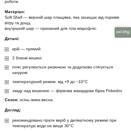
роботи.
Матеріал:
Soft Shell — верхній шар плащівка, яка захищає від поривів
вітру та дощу,
внутрішній шар — приємний для тіла мікрофліс.
Відгуки
Деталі:
крій — прямий
2 бокові кишені
пояс регулюється резинкою та додатково стягується
шнуром
температурний режим: від +9 до −10°C
ззаду над кишенею — фірмова жакардова бірка Pobedov
Сезон:
осінь-зима-весна
Догляд:
рекомендовано прати виріб у делікатному режимі при
температурі води не вище 30°C