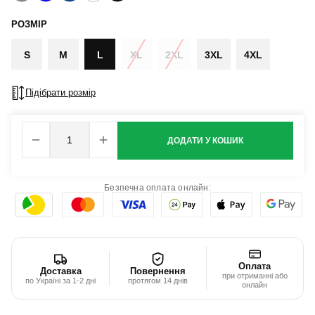
РОЗМІР
S
M
L
XL
2XL
3XL
4XL
Підібрати розмір
ДОДАТИ У КОШИК
Безпечна оплата онлайн:
Оплата
Доставка
Повернення
при отриманні або
по Україні за 1-2 дні
протягом 14 днів
онлайн