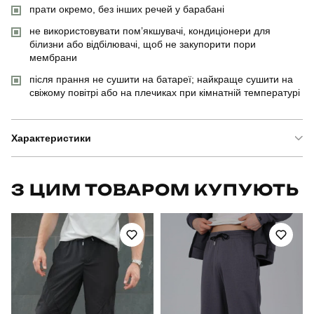
прати окремо, без інших речей у барабані
не використовувати пом’якшувачі, кондиціонери для
білизни або відбілювачі, щоб не закупорити пори
мембрани
після прання не сушити на батареї; найкраще сушити на
свіжому повітрі або на плечиках при кімнатній температурі
Характеристики
Бренд
pobedov
З ЦИМ ТОВАРОМ КУПУЮТЬ
Артикул
PNcc3010Lkh
Вид
штани
Призначення
для повсякденного носіння
Стать
чоловічий