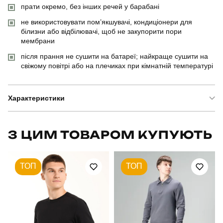
прати окремо, без інших речей у барабані
не використовувати пом’якшувачі, кондиціонери для
білизни або відбілювачі, щоб не закупорити пори
мембрани
після прання не сушити на батареї; найкраще сушити на
свіжому повітрі або на плечиках при кімнатній температурі
Характеристики
Бренд
pobedov
З ЦИМ ТОВАРОМ КУПУЮТЬ
Артикул
PNcc3010Mkh
ТОП
ТОП
Вид
штани
Призначення
для повсякденного носіння
Стать
чоловічий