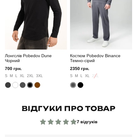
Стиль
повсякденний
Сезон
осінь
Колір
хакі
Лонгслів Pobedov Dune
Костюм Pobedov Binance
Матеріал
софтшел
Чорний
Темно-сірий
700 грн.
2350 грн.
Склад тканини
100% поліестер
S
M
L
XL
2XL
3XL
S
M
L
XL
2XL
Країна - виробник
україна
ВІДГУКИ ПРО ТОВАР
7 відгуків