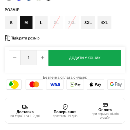
РОЗМІР
S
M
L
XL
2XL
3XL
4XL
Підібрати розмір
ДОДАТИ У КОШИК
Безпечна оплата онлайн:
Оплата
Доставка
Повернення
при отриманні або
по Україні за 1-2 дні
протягом 14 днів
онлайн