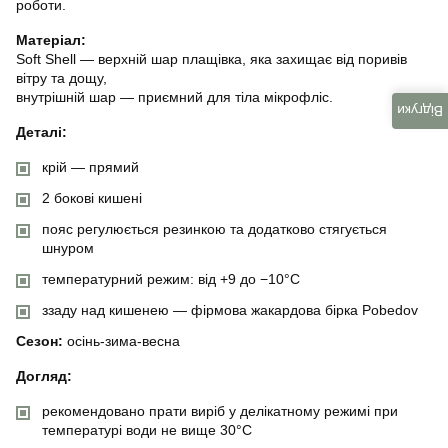
роботи.
Матеріал:
Soft Shell — верхній шар плащівка, яка захищає від поривів
вітру та дощу,
внутрішній шар — приємний для тіла мікрофліс.
Відгуки
Деталі:
крій — прямий
2 бокові кишені
пояс регулюється резинкою та додатково стягується
шнуром
температурний режим: від +9 до −10°C
ззаду над кишенею — фірмова жакардова бірка Pobedov
Сезон:
осінь-зима-весна
Догляд:
рекомендовано прати виріб у делікатному режимі при
температурі води не вище 30°C