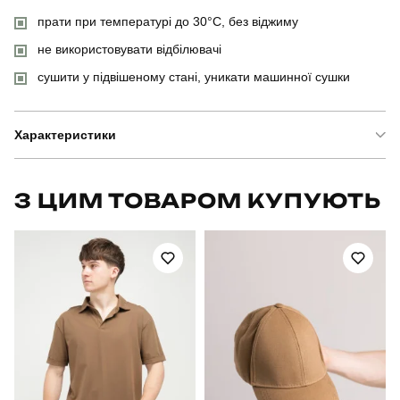
прати при температурі до 30°C, без віджиму
не використовувати відбілювачі
сушити у підвішеному стані, уникати машинної сушки
Характеристики
Бренд
pobedov
З ЦИМ ТОВАРОМ КУПУЮТЬ
Модель
pobedov peremoga
Артикул
TSfu400Mkt
Призначення
для повсякденного носіння
Стать
чоловічий
Стиль
повсякденний