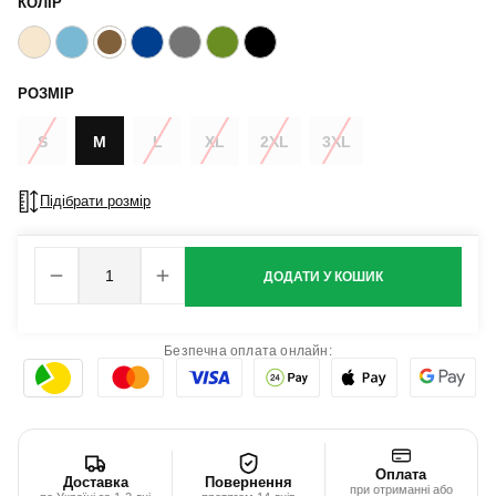
КОЛІР
РОЗМІР
S
M
L
XL
2XL
3XL
Підібрати розмір
ДОДАТИ У КОШИК
Безпечна оплата онлайн:
Оплата
Доставка
Повернення
при отриманні або