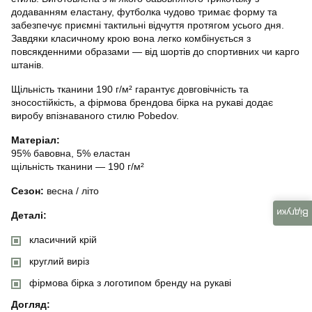
додаванням еластану, футболка чудово тримає форму та
забезпечує приємні тактильні відчуття протягом усього дня.
Завдяки класичному крою вона легко комбінується з
повсякденними образами — від шортів до спортивних чи карго
штанів.
Щільність тканини 190 г/м² гарантує довговічність та
зносостійкість, а фірмова брендова бірка на рукаві додає
виробу впізнаваного стилю Pobedov.
Матеріал:
95% бавовна, 5% еластан
щільність тканини — 190 г/м²
Сезон:
весна / літо
Відгуки
Деталі:
класичний крій
круглий виріз
фірмова бірка з логотипом бренду на рукаві
Догляд: