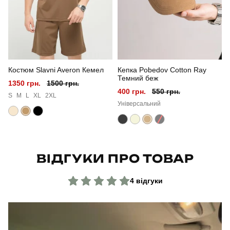
Сезон
літо
Колір
койот
Костюм Slavni Averon Кемел
Кепка Pobedov Cotton Ray
Матеріал
кулір
Темний беж
1350 грн.
1500 грн.
400 грн.
550 грн.
Склад тканини
95% бавовна, 5% еластан
S
M
L
XL
2XL
Універсальний
Країна - виробник
україна
ВІДГУКИ ПРО ТОВАР
4 відгуки