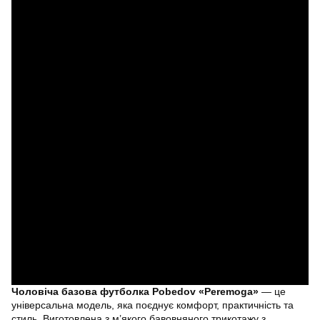
Чоловіча базова футболка Pobedov «Peremoga»
— це
універсальна модель, яка поєднує комфорт, практичність та
стиль. Виготовлена з м’якого бавовняного трикотажу з