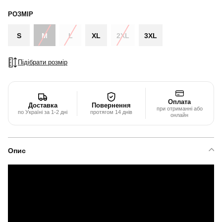
РОЗМІР
S
M
L
XL
2XL
3XL
Підібрати розмір
Оплата
Доставка
Повернення
при отриманні або
по Україні за 1-2 дні
протягом 14 днів
онлайн
Опис