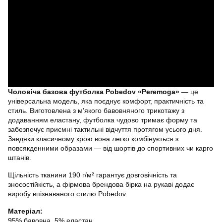
Чоловіча базова футболка Pobedov «Peremoga»
— це
універсальна модель, яка поєднує комфорт, практичність та
стиль. Виготовлена з м’якого бавовняного трикотажу з
додаванням еластану, футболка чудово тримає форму та
забезпечує приємні тактильні відчуття протягом усього дня.
Завдяки класичному крою вона легко комбінується з
повсякденними образами — від шортів до спортивних чи карго
штанів.
Щільність тканини 190 г/м² гарантує довговічність та
зносостійкість, а фірмова брендова бірка на рукаві додає
виробу впізнаваного стилю Pobedov.
Матеріал:
95% бавовна, 5% еластан