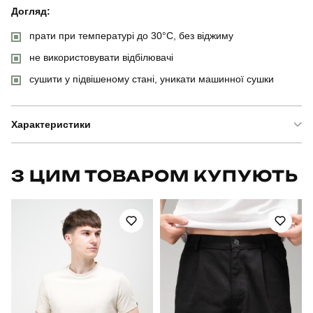
Догляд:
прати при температурі до 30°C, без віджиму
не використовувати відбілювачі
сушити у підвішеному стані, уникати машинної сушки
Характеристики
Бренд
pobedov
З ЦИМ ТОВАРОМ КУПУЮТЬ
Модель
pobedov pool day kolorovi cherepy
Артикул
SOpr4512XLba
Призначення
для плавання
Стать
чоловічий