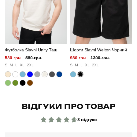
Стиль
повсякденний
Сезон
літо
Колір
чорний
Футболка Slavni Unity Таш
Шорти Slavni Welton Чорний
Матеріал
плащівка
530 грн.
580 грн.
980 грн.
1300 грн.
Склад тканини
100% поліестер
S
M
L
XL
2XL
S
M
L
XL
2XL
Країна - виробник
україна
ВІДГУКИ ПРО ТОВАР
3 відгуки