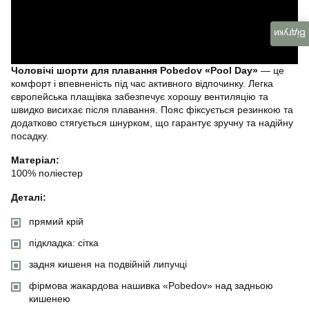
Відгуки
Чоловічі шорти для плавання Pobedov «Pool Day»
— це
комфорт і впевненість під час активного відпочинку. Легка
європейська плащівка забезпечує хорошу вентиляцію та
швидко висихає після плавання. Пояс фіксується резинкою та
додатково стягується шнурком, що гарантує зручну та надійну
посадку.
Матеріал:
100% поліестер
Деталі:
прямий крій
підкладка: сітка
задня кишеня на подвійній липучці
фірмова жакардова нашивка «Pobedov» над задньою
кишенею