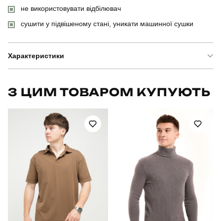
не використовувати відбілювач
сушити у підвішеному стані, уникати машинної сушки
Характеристики
Бренд
pobedov
З ЦИМ ТОВАРОМ КУПУЮТЬ
Модель
pobedov 95
Артикул
PNjo674Lchklt
Вид
джогери
Призначення
для повсякденного носіння
Стать
чоловічий