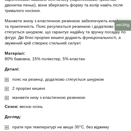
двонитка пеньє), вони зберігають форму та колір навіть після
тривалого носіння.
Манжети знизу з еластичною резинкою забезпечують комфорт
Відгуки
та практичність. Пояс регулюється резинкою і додатково
стягується шнурком, що гарантує надійну та зручну посадку по
фігурі. Дві бічні прорізні кишені додають функціональності, а
звужений крій створює стильний силует.
Матеріал:
80% бавовна, 15% поліестер, 5% еластан
Деталі:
пояс на резинці, додатково стягується шнурком
2 прорізні кишені
манжети низу з еластичною резинкою
Сезон:
весна–осінь
Догляд:
прати при температурі не вище 30°C, без віджиму