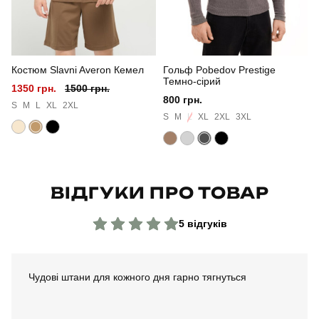
Стиль
повсякденний
Сезон
весна
Костюм Slavni Averon Кемел
Гольф Pobedov Prestige
Колір
шоколадний
Темно-сірий
1350 грн.
1500 грн.
800 грн.
Матеріал
бавовна
S
M
L
XL
2XL
S
M
L
XL
2XL
3XL
Склад тканини
80% бавовна, 15% поліестер, 5% еластан
Країна - виробник
україна
ВІДГУКИ ПРО ТОВАР
5 відгуків
Чудові штани для кожного дня гарно тягнуться