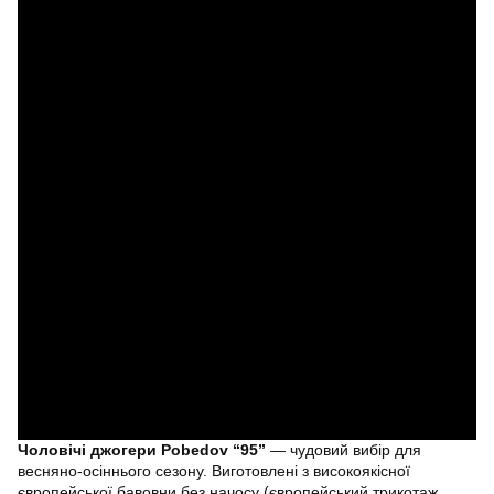
Чоловічі джогери Pobedov “95”
— чудовий вибір для
весняно-осіннього сезону. Виготовлені з високоякісної
європейської бавовни без начосу (європейський трикотаж