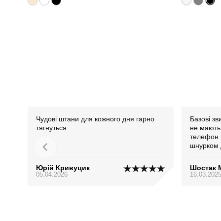
Чудові штани для кожного дня гарно
Базові зв
тягнуться
не мають.
телефон н
шнурком 
по фігурі
Юрій Кривуцик
Шостак 
05.04.2026
16.03.202