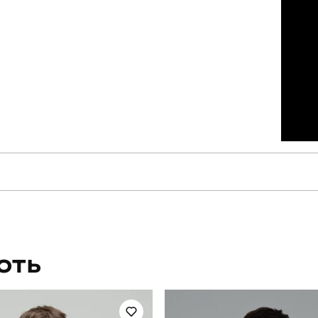
pobedov
Модель
PNjo674Ldmsj
Вид
ЮТЬ
для повсякденного носіння
Стать
повсякденний
Сезон