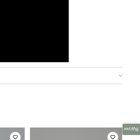
pobedov 95
джогери
чоловічий
Відгуки
весна