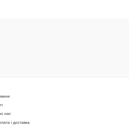
овини
пт
ро нас
лата і доставка