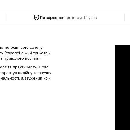
Повернення
протягом 14 днів
няно-осіннього сезону.
осу (європейський трикотаж
ля тривалого носіння.
рт та практичність. Пояс
гарантує надійну та зручну
ональності, а звужений крій