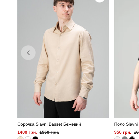
Колір
Склад тканини
80% бавов
Сорочка Slavni Basset Бежевий
Поло Slavni
1400 грн.
1550 грн.
950 грн.
10