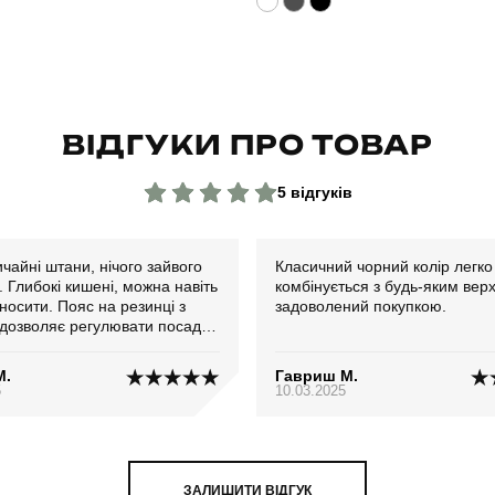
ВІДГУКИ ПРО ТОВАР
5 відгуків
ичайні штани, нічого зайвого
Класичний чорний колір легко
 Глибокі кишені, можна навіть
комбінується з будь-яким вер
осити. Пояс на резинці з
задоволений покупкою.
дозволяє регулювати посадку
. Дуже зручно
М.
Гавриш М.
5
10.03.2025
ЗАЛИШИТИ ВІДГУК