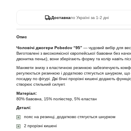
Доставка
по Україні за 1-2 дні
Опис
Чоловічі джогери Pobedov “95”
— чудовий вибір для вес
Виготовлені з високоякісної європейської бавовни без нач
двонитка пеньє), вони зберігають форму та колір навіть піс
Манжети знизу з еластичною резинкою забезпечують комфо
регулюється резинкою і додатково стягується шнурком, що 
посадку по фігурі. Дві бічні прорізні кишені додають функці
створює стильний силует.
Матеріал:
80% бавовна, 15% поліестер, 5% еластан
Деталі:
пояс на резинці, додатково стягується шнурком
2 прорізні кишені