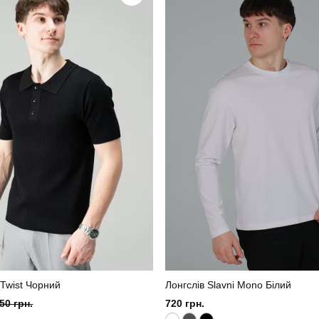
димчастий
Матеріал
на, 15% поліестер, 5% еластан
Країна - виробник
 Twist Чорний
Лонгслів Slavni Mono Білий
50 грн.
720 грн.