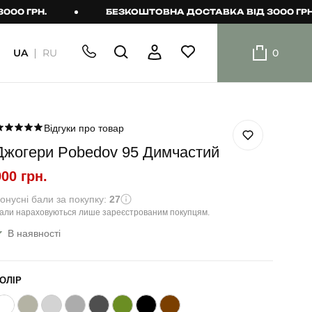
ГРН.
БЕЗКОШТОВНА ДОСТАВКА ВІД 3000 ГРН.
UA
RU
0
ШОРТИ
Плавальні
шорти
Відгуки про товар
Джогери Pobedov 95 Димчастий
Шорти
900 грн.
онусні бали за покупку:
27
али нараховуються лише зареєстрованим покупцям.
В наявності
ОЛІР