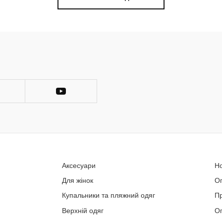
Аксесуари
Н
Для жінок
О
Купальники та пляжний одяг
П
Верхній одяг
Оп