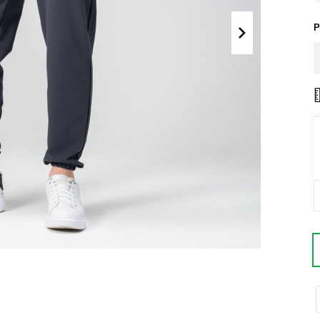
Поло
Літні комплекти
Р
Сорочки
Комбінезони
Футболки
Спортивні
костюми
Майки
Кежуал
ХУДІ, СВІТШОТИ, СВЕТРИ
Кофти
Светри
Світшоти
Худі
Боді