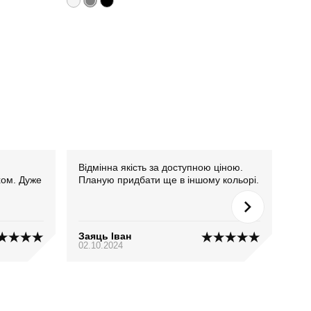
Відмінна якість за доступною ціною.
Джо
хом. Дуже
Планую придбати ще в іншому кольорі.
нав
Заяць Іван
Дім
02.10.2024
18.