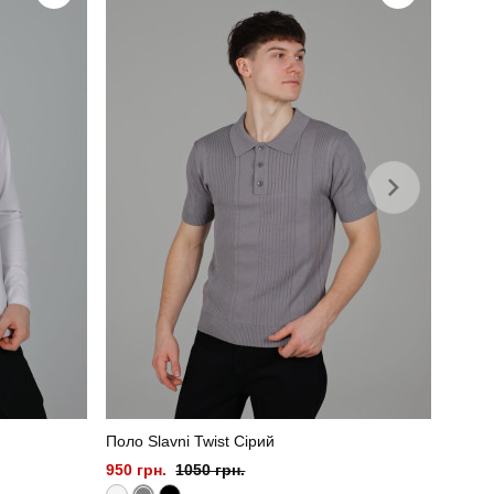
бавовна
україна
Поло Slavni Twist Сірий
950 грн.
1050 грн.