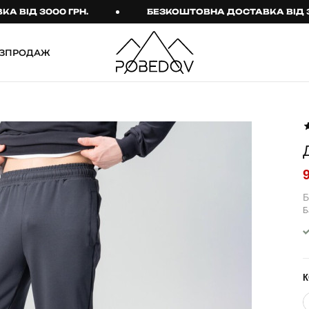
Д 3000 ГРН.
БЕЗКОШТОВНА ДОСТАВКА ВІД 3000 
ЗПРОДАЖ
ШТАНИ
ТАКТИЧНИЙ ОДЯГ
Брюки
Тактичне спорядження
Джогери
Тактичний жіночий
одяг
Карго
Тактичний чоловічий
Спортивні штани
одяг
Б
Б
Лосини
Тактичні рукавиці
Джинси
Тактичні шкарпетки
КОМПЛЕКТИ
ТЕРМО-КОМПЛЕКТИ
К
ФУТБОЛКИ І СОРОЧКИ
Куртка й штани