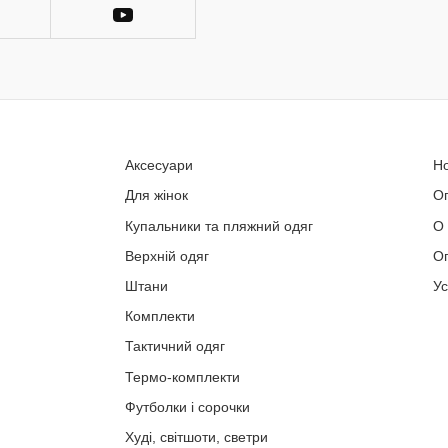
Аксесуари
Н
Для жінок
О
Купальники та пляжний одяг
О
Верхній одяг
Оп
Штани
У
Комплекти
Тактичний одяг
Термо-комплекти
Футболки і сорочки
Худі, світшоти, светри