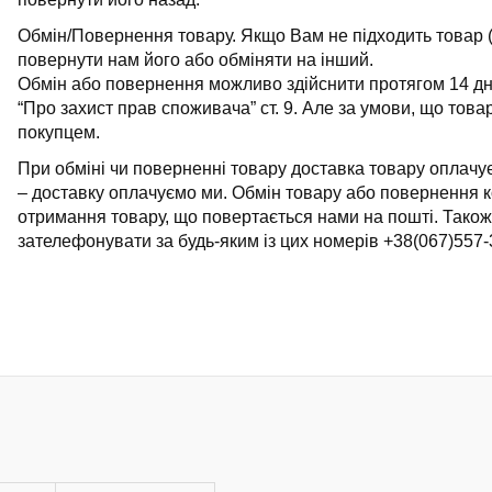
Поло
Літні комплекти
Обмін/Повернення товару. Якщо Вам не підходить товар (й
Сорочки
Комбінезони
повернути нам його або обміняти на інший.
Обмін або повернення можливо здійснити протягом 14 днів 
Футболки
Спортивні
“Про захист прав споживача” ст. 9. Але за умови, що тов
костюми
покупцем.
Майка
Кежуал
При обміні чи поверненні товару доставка товару оплачує
ХУДІ, СВІТШОТИ, СВЕТРИ
– доставку оплачуємо ми. Обмін товару або повернення к
отримання товару, що повертається нами на пошті. Тако
Кофти
зателефонувати за будь-яким із цих номерів +38(067)557-
Светри
Світшоти
Худі
Боди