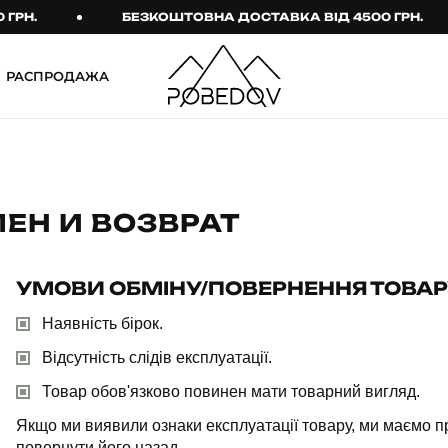
РН.
БЕЗКОШТОВНА ДОСТАВКА ВІД 4500 ГРН.
РАСПРОДАЖА
ШТАНИ
ТАКТИЧНИЙ ОДЯГ
Брюки
Тактичне спорядження
Джогери
Тактичний жіночий
одяг
ЕН И ВОЗВРАТ
Карго
Тактичний чоловічий
Спортивні штани
одяг
УМОВИ ОБМІНУ/ПОВЕРНЕННЯ ТОВАР
Лосины
Тактичні рукавиці
Наявність бірок.
Джинсы
Тактичні шкарпетки
Відсутність слідів експлуатації.
Товар обов'язково повинен мати товарний вигляд.
КОМПЛЕКТИ
ТЕРМО-КОМПЛЕКТИ
Якщо ми виявили ознаки експлуатації товару, ми маємо п
ФУТБОЛКИ І СОРОЧКИ
Куртка й штани
повернути його назад.