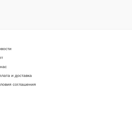
овости
пт
 нас
лата и доставка
словия соглашения