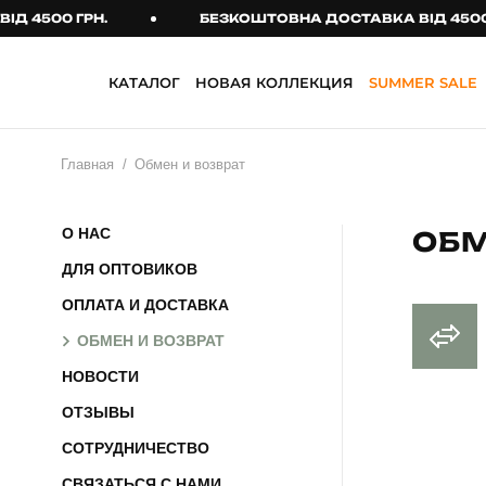
 4500 ГРН.
БЕЗКОШТОВНА ДОСТАВКА ВІД 4500 Г
КАТАЛОГ
НОВАЯ КОЛЛЕКЦИЯ
SUMMER SALE
НОВАЯ КОЛЛЕКЦИЯ
SUMMER SALE
АКСЕСУАРИ
РАСПРОДАЖА
КУПАЛЬНИКИ ТА ПЛЯЖНИЙ
ОДЯГ
Главная
Обмен и возврат
Головні убори
ВЕРХНІЙ ОДЯГ
Сонцезахисні
Бомбери
окуляри
О НАС
ОБМ
Жилети
ДЛЯ ОПТОВИКОВ
Сумки та рюкзаки
Куртки
ОПЛАТА И ДОСТАВКА
Тактичні аксесуари
ОБМЕН И ВОЗВРАТ
Парки
Шарфи
НОВОСТИ
Пальто
Шкарпетки
ОТЗЫВЫ
СОТРУДНИЧЕСТВО
ДЛЯ ЖІНОК
СВЯЗАТЬСЯ С НАМИ