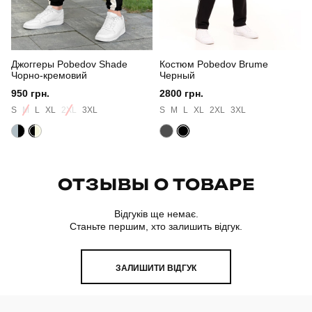
Джоггеры Pobedov Shade
Костюм Pobedov Brume
Чорно-кремовий
Черный
950 грн.
2800 грн.
S
M
L
XL
2XL
3XL
S
M
L
XL
2XL
3XL
ОТЗЫВЫ О ТОВАРЕ
Відгуків ще немає.
Станьте першим, хто залишить відгук.
ЗАЛИШИТИ ВІДГУК