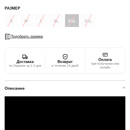
РАЗМЕР
S
M
L
XL
2XL
3XL
Подобрать размер
Оплата
Доставка
Возврат
при получении или
по Украине за 1-2 дня
в течение 14 дней
онлайн
Описание