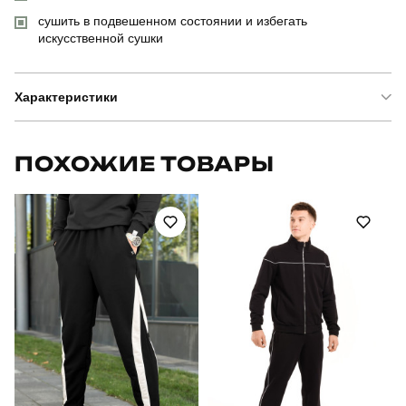
сушить в подвешенном состоянии и избегать
искусственной сушки
Характеристики
Бренд
pobedov
ПОХОЖИЕ ТОВАРЫ
Артикул
OWzi29842XLba
Призначення
для повсякденного носіння
Стиль
повсякденний
Сезон
осінь
Склад тканини
100% поліестер
Країна - виробник
україна