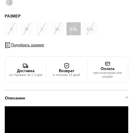
РАЗМЕР
S
M
L
XL
2XL
3XL
Подобрать размер
Оплата
Доставка
Возврат
при получении или
по Украине за 1-2 дня
в течение 14 дней
онлайн
Описание