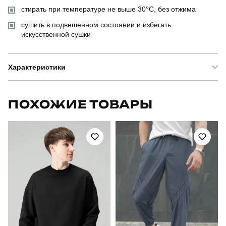
стирать при температуре не выше 30°C, без отжима
сушить в подвешенном состоянии и избегать
искусственной сушки
Характеристики
Бренд
pobedov
ПОХОЖИЕ ТОВАРЫ
Артикул
OWzi29842XLanba
Призначення
для повсякденного носіння
Стиль
повсякденний
Сезон
осінь
Склад тканини
100% поліестер