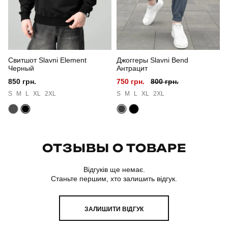
Країна - виробник
україна
Свитшот Slavni Element
Джоггеры Slavni Bend
Черный
Антрацит
850 грн.
750 грн.
800 грн.
S
M
L
XL
2XL
S
M
L
XL
2XL
ОТЗЫВЫ О ТОВАРЕ
Відгуків ще немає.
Станьте першим, хто залишить відгук.
ЗАЛИШИТИ ВІДГУК