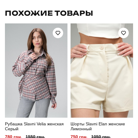
Бренд
pobedov
ПОХОЖИЕ ТОВАРЫ
Модель
pobedov static жіночі
Артикул
PNcr2761Spx
Призначення
тактичні
Стиль
військовий
Сезон
весна
Склад тканини
100% поліестер
Країна - виробник
україна
Рубашка Slavni Velia женская
Шорты Slavni Elan женские
Серый
Лимонный
780 грн.
1550 грн.
750 грн.
1050 грн.