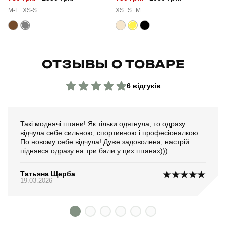
M-L
XS-S
XS
S
M
ОТЗЫВЫ О ТОВАРЕ
6 відгуків
Такі моднячі штани! Як тільки одягнула, то одразу
відчула себе сильною, спортивною і професіоналкою.
По новому себе відчула! Дуже задоволена, настрій
піднявся одразу на три бали у цих штанах)))
Переживала чи не буде парити водонепроникна
тканина, але нічого подібного. Фліс з внутрішньої
Татьяна Щерба
сторони приємно торкається до шкіри і ефекту парки
19.03.2026
майже не відбувається. Ще один очевидний плюс.
Якість пошиття теж відмінна. Дякую!