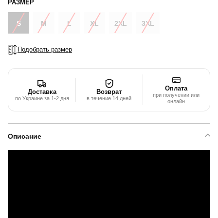
РАЗМЕР
S
M
L
XL
2XL
3XL
Подобрать размер
Оплата
Доставка
Возврат
при получении или
по Украине за 1-2 дня
в течение 14 дней
онлайн
Описание