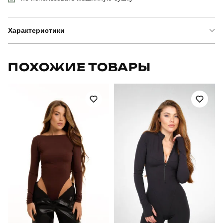
Характеристики
Бренд
pobedov
ПОХОЖИЕ ТОВАРЫ
Артикул
OWku3064Spx
Призначення
для повсякденного носіння
Стиль
повсякденний
Сезон
зима
Склад тканини
100% поліестер
Країна - виробник
україна