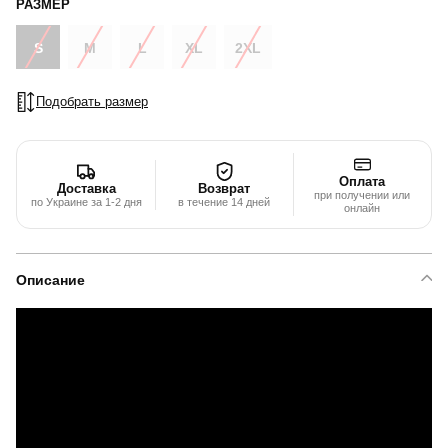
РАЗМЕР
S
M
L
XL
2XL
Подобрать размер
Оплата
Доставка
Возврат
при получении или
по Украине за 1-2 дня
в течение 14 дней
онлайн
Описание