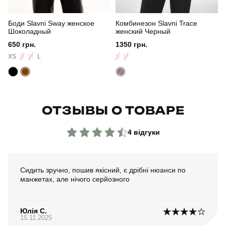
Боди Slavni Sway женское
Комбинезон Slavni Trace
Шоколадный
женский Черный
650 грн.
1350 грн.
XS
S
M
L
S
M
ОТЗЫВЫ О ТОВАРЕ
4 відгуки
Сидить зручно, пошив якісний, є дрібні нюанси по
манжетах, але нічого серйозного
Юлія С.
15.11.2025