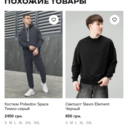
ПОХОЖИЕ ТОВАРЫ
Модель
pobedov motive з липучками піксель
Артикул
OWku2577Smk
Призначення
для повсякденного носіння
Стиль
повсякденний
Сезон
осінь
Склад тканини
100% поліестер
Країна - виробник
україна
Костюм Pobedov Space
Свитшот Slavni Element
Темно-серый
Черный
2450 грн.
850 грн.
S
M
L
XL
2XL
3XL
S
M
L
XL
2XL