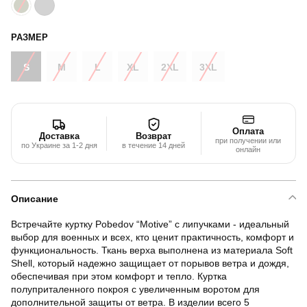
РАЗМЕР
S
M
L
XL
2XL
3XL
Оплата
Доставка
Возврат
при получении или
по Украине за 1-2 дня
в течение 14 дней
онлайн
Описание
Встречайте куртку Pobedov “Motive” с липучками - идеальный
выбор для военных и всех, кто ценит практичность, комфорт и
функциональность. Ткань верха выполнена из материала Soft
Shell, который надежно защищает от порывов ветра и дождя,
обеспечивая при этом комфорт и тепло. Куртка
полуприталенного покроя с увеличенным воротом для
дополнительной защиты от ветра. В изделии всего 5