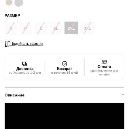
РАЗМЕР
S
M
L
XL
2XL
3XL
Подобрать размер
Оплата
Доставка
Возврат
при получении или
по Украине за 1-2 дня
в течение 14 дней
онлайн
Описание