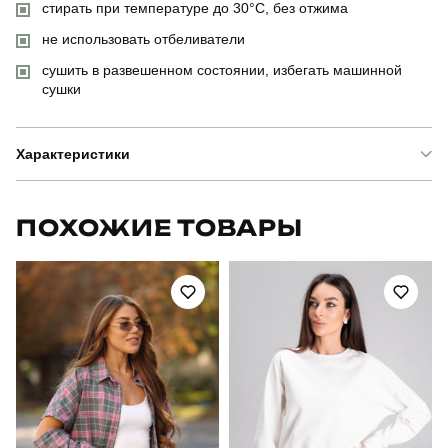
стирать при температуре до 30°C, без отжима
не использовать отбеливатели
сушить в развешенном состоянии, избегать машинной
сушки
Характеристики
Бренд
pobedov
ПОХОЖИЕ ТОВАРЫ
Модель
pobedov motive військова жіноча
Артикул
OWku27592XLmk
Призначення
для повсякденного носіння
Стиль
повсякденний
Сезон
осінь