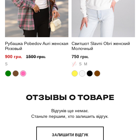
Склад тканини
100% поліестер
Країна - виробник
україна
Рубашка Pobedov Auri женская
Свитшот Slavni Obri женский
Розовый
Молочный
900 грн.
1500 грн.
750 грн.
S
XS
S
M
ОТЗЫВЫ О ТОВАРЕ
Відгуків ще немає.
Станьте першим, хто залишить відгук.
ЗАЛИШИТИ ВІДГУК