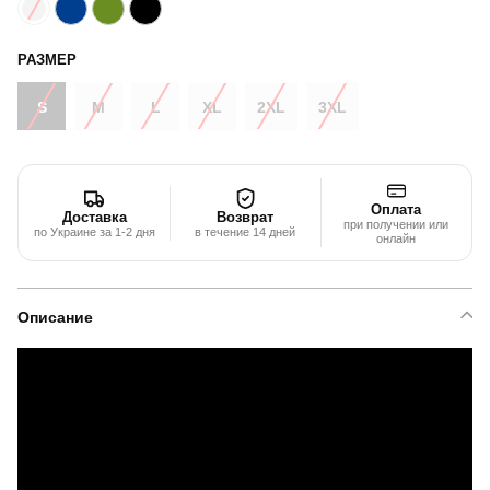
РАЗМЕР
S
M
L
XL
2XL
3XL
Оплата
Доставка
Возврат
при получении или
по Украине за 1-2 дня
в течение 14 дней
онлайн
Описание