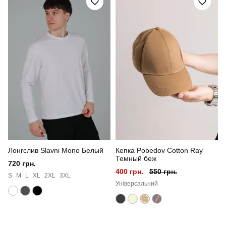
Артикул
TSfu2000Spx
Призначення
для повсякденного носіння
Стиль
повсякденний
Сезон
літо
Склад тканини
95% бавовна, 5% еластан
Країна - виробник
україна
Лонгслив Slavni Mono Белый
Кепка Pobedov Cotton Ray
Темный беж
720 грн.
400 грн.
550 грн.
S
M
L
XL
2XL
3XL
Універсальний