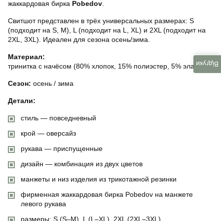
жаккардовая бирка
Pobedov
.
Свитшот представлен в трёх универсальных размерах: S
(подходит на S, M), L (подходит на L, XL) и 2XL (подходит на
2XL, 3XL). Идеален для сезона осень/зима.
Материал:
Відгуки
тринитка с начёсом (80% хлопок, 15% полиэстер, 5% эластан)
Сезон:
осень / зима
Детали:
стиль — повседневный
крой — оверсайз
рукава — приспущенные
дизайн — комбинация из двух цветов
манжеты и низ изделия из трикотажной резинки
фирменная жаккардовая бирка Pobedov на манжете
левого рукава
размеры: S (S–M), L (L–XL), 2XL (2XL–3XL)