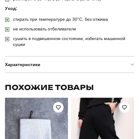
Уход:
стирать при температуре до 30°C, без отжима
не использовать отбеливатели
сушить в подвешенном состоянии, избегать машинной
сушки
Характеристики
Бренд
pobedov
ПОХОЖИЕ ТОВАРЫ
Артикул
BLss3025Llm
Призначення
для повсякденного носіння
Стиль
повсякденний