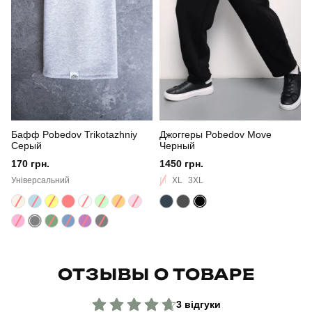
Сезон
зима
Склад тканини
80% бавовна, 15% поліестер, 5% еластан
Країна - виробник
україна
Бафф Pobedov Trikotazhniy
Джоггеры Pobedov Move
Серый
Черный
170 грн.
1450 грн.
Універсальний
M
XL
3XL
ОТЗЫВЫ О ТОВАРЕ
3 відгуки