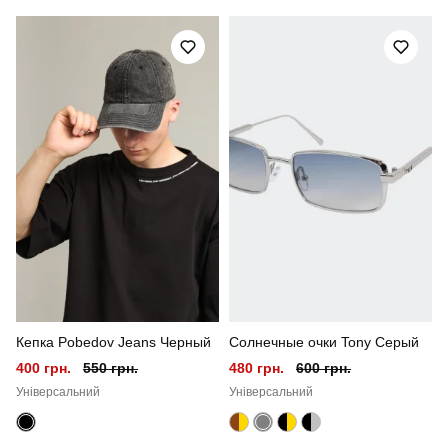
Артикул
SBkm5258Sdge
Призначення
для повсякденного носіння
Стиль
повсякденний
Сезон
весна-літо
Склад тканини
100% поліестер
Країна - виробник
україна
Кепка Pobedov Jeans Черный
Солнечные очки Tony Серый
400 грн.
550 грн.
480 грн.
600 грн.
Універсальний
Універсальний