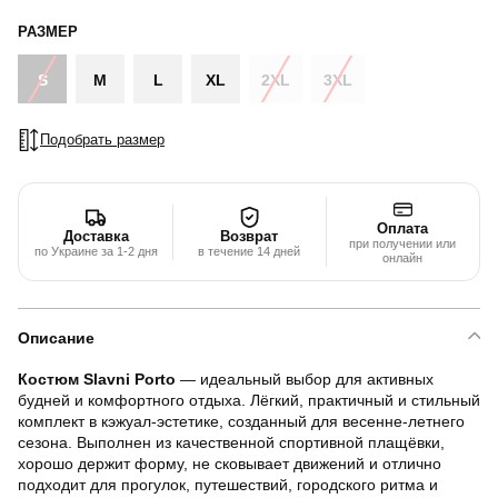
РАЗМЕР
S
M
L
XL
2XL
3XL
Подобрать размер
Оплата
Доставка
Возврат
при получении или
по Украине за 1-2 дня
в течение 14 дней
онлайн
Описание
Костюм Slavni Porto
— идеальный выбор для активных
будней и комфортного отдыха. Лёгкий, практичный и стильный
комплект в кэжуал-эстетике, созданный для весенне-летнего
сезона. Выполнен из качественной спортивной плащёвки,
хорошо держит форму, не сковывает движений и отлично
подходит для прогулок, путешествий, городского ритма и