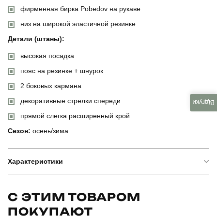
фирменная бирка Pobedov на рукаве
низ на широкой эластичной резинке
Детали (штаны):
высокая посадка
пояс на резинке + шнурок
2 боковых кармана
декоративные стрелки спереди
Відгуки
прямой слегка расширенный крой
Сезон:
осень/зима
Характеристики
Бренд
pobedov
С ЭТИМ ТОВАРОМ
ПОКУПАЮТ
Артикул
SBkm3193XSba