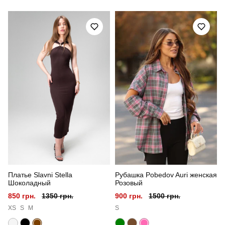
Призначення
для повсякденного носіння
Стиль
повсякденний
Сезон
осінь
Склад тканини
100% поліестер
Країна - виробник
україна
Платье Slavni Stella
Рубашка Pobedov Auri женская
Шоколадный
Розовый
850 грн.
1350 грн.
900 грн.
1500 грн.
XS
S
M
S