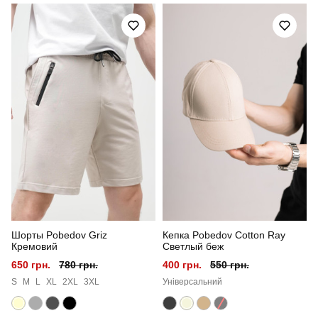
Призначення
для повсякденного носіння
Стиль
повсякденний
Сезон
літо
Склад тканини
верх: 80% бавовна, 15% поліестер, 5% еластан
низ: 100% котон
Країна - виробник
україна
Шорты Pobedov Griz
Кепка Pobedov Cotton Ray
Кремовий
Светлый беж
650 грн.
780 грн.
400 грн.
550 грн.
S
M
L
XL
2XL
3XL
Універсальний