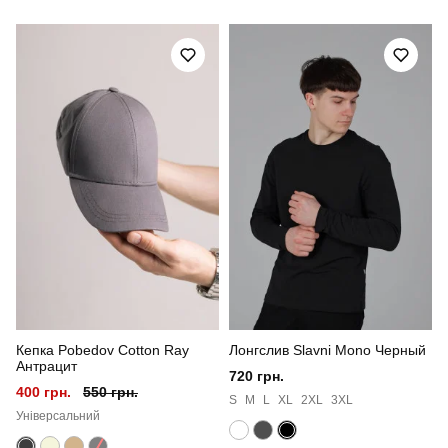
Артикул
SRru2891Mdb
Призначення
для повсякденного носіння
Стиль
повсякденний
Сезон
літо
Склад тканини
45% льон, 35% бавовна, 20% віскоза
Країна - виробник
україна
Кепка Pobedov Cotton Ray
Лонгслив Slavni Mono Черный
Антрацит
720 грн.
400 грн.
550 грн.
S
M
L
XL
2XL
3XL
Універсальний