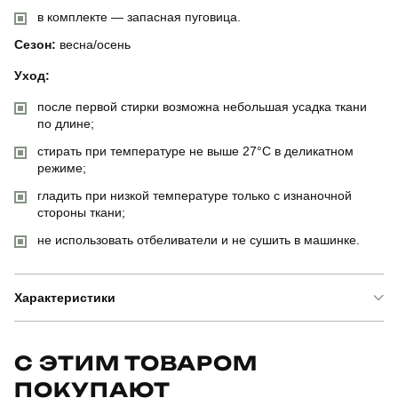
в комплекте — запасная пуговица.
Сезон:
весна/осень
Уход:
после первой стирки возможна небольшая усадка ткани
по длине;
стирать при температуре не выше 27°C в деликатном
режиме;
гладить при низкой температуре только с изнаночной
стороны ткани;
не использовать отбеливатели и не сушить в машинке.
Характеристики
Бренд
pobedov
С ЭТИМ ТОВАРОМ
ПОКУПАЮТ
Модель
pobedov orion