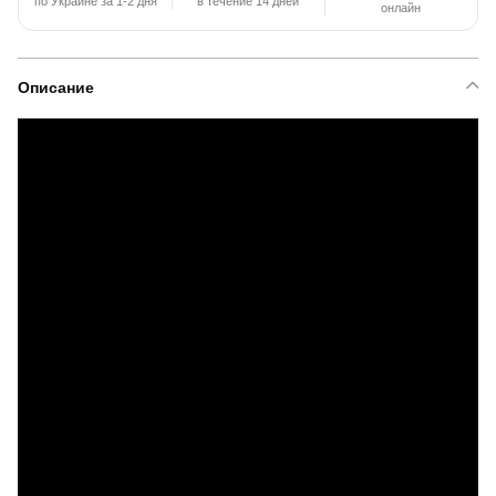
по Украине за 1-2 дня
в течение 14 дней
онлайн
Описание