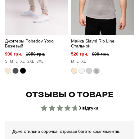
Склад тканини
45% льон, 35% бавовна, 20% віскоза
Країна - виробник
україна
Джоггеры Pobedov Yoxo
Майка Slavni Rib Line
Бежевый
Стальной
900 грн.
1050 грн.
520 грн.
600 грн.
S
M
L
XL
2XL
3XL
M
L
XL
ОТЗЫВЫ О ТОВАРЕ
3 відгуки
Дуже стильна сорочка, отримав багато компліментів.