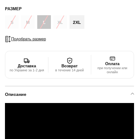
РАЗМЕР
S
M
L
XL
2XL
Подобрать размер
Оплата
Доставка
Возврат
при получении или
по Украине за 1-2 дня
в течение 14 дней
онлайн
Описание