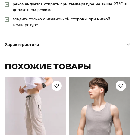
рекомендуется стирать при температуре не выше 27°C в
деликатном режиме
гладить только с изнаночной стороны при низкой
температуре
Характеристики
Бренд
pobedov
ПОХОЖИЕ ТОВАРЫ
Модель
pobedov founder
Артикул
SRru2931Ldb1
Призначення
для повсякденного носіння
Стиль
повсякденний
Сезон
літо