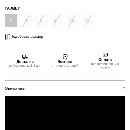
РАЗМЕР
S
M
L
XL
2XL
3XL
Подобрать размер
Оплата
Доставка
Возврат
при получении или
по Украине за 1-2 дня
в течение 14 дней
онлайн
Описание