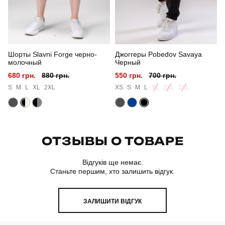
Склад тканини
95% бавовна, 5% еластан
Країна - виробник
україна
Шорты Slavni Forge черно-
Джоггеры Pobedov Savaya
молочный
Черный
680 грн.
880 грн.
550 грн.
700 грн.
S
M
L
XL
2XL
XS
S
M
L
XL
2XL
3XL
ОТЗЫВЫ О ТОВАРЕ
Відгуків ще немає.
Станьте першим, хто залишить відгук.
ЗАЛИШИТИ ВІДГУК