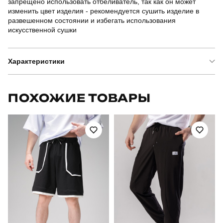
запрещено использовать отбеливатель, так как он может
изменить цвет изделия - рекомендуется сушить изделие в
развешенном состоянии и избегать использования
искусственной сушки
Характеристики
Бренд
pobedov
ПОХОЖИЕ ТОВАРЫ
Модель
pobedov tactical
Артикул
PNcr1287Sba
Призначення
тактичні
Стиль
військовий
Сезон
весна