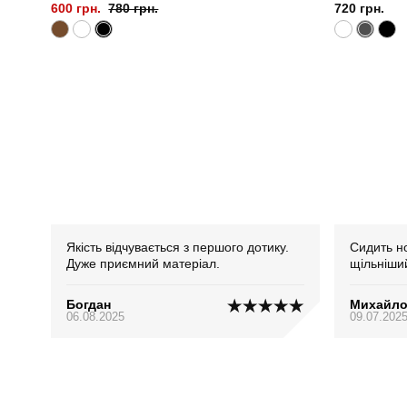
600 грн.
780 грн.
720 грн.
Якість відчувається з першого дотику.
Сидить н
Дуже приємний матеріал.
щільніший
Богдан
Михайл
06.08.2025
09.07.202