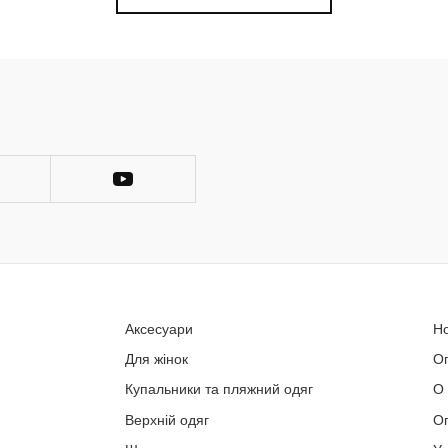
Аксесуари
Н
Для жінок
О
Купальники та пляжний одяг
О
Верхній одяг
Оп