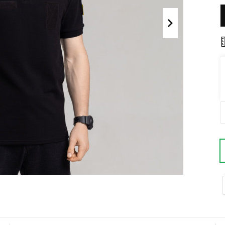
Поло
Літні комплекти
Сорочки
Комбінезони
Футболки
Спортивні
костюми
Майка
Кежуал
ХУДІ, СВІТШОТИ, СВЕТРИ
Кофти
Светри
Світшоти
Худі
Боди