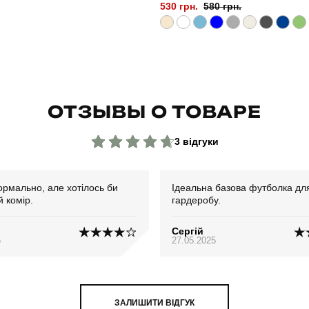
530 грн.
580 грн.
ОТЗЫВЫ О ТОВАРЕ
3 відгуки
ормально, але хотілось би
Ідеальна базова футболка дл
 комір.
гардеробу.
о
Сергій
5
27.05.2025
ЗАЛИШИТИ ВІДГУК