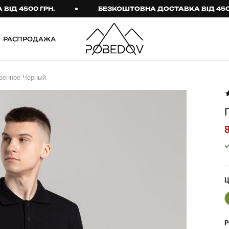
500 ГРН.
БЕЗКОШТОВНА ДОСТАВКА ВІД 4500 ГРН
РАСПРОДАЖА
ШТАНИ
ТАКТИЧНИЙ ОДЯГ
Военное Черный
Брюки
Тактичне спорядження
Джогери
Тактичний жіночий
одяг
Карго
Тактичний чоловічий
Спортивні штани
одяг
Лосины
Тактичні рукавиці
Джинсы
Тактичні шкарпетки
КОМПЛЕКТИ
ТЕРМО-КОМПЛЕКТИ
ФУТБОЛКИ І СОРОЧКИ
Куртка й штани