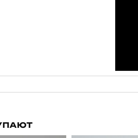
pobedov
Артикул
для повсякденного носіння
Стиль
УПАЮТ
літо
Склад тканини