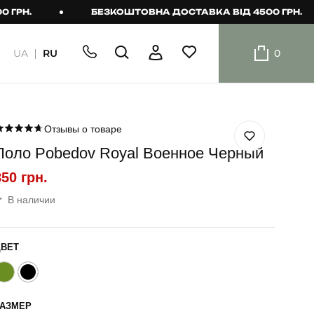
.
БЕЗКОШТОВНА ДОСТАВКА ВІД 4500 ГРН.
UA
RU
0
ШОРТИ
Плавальні
шорти
Отзывы о товаре
Поло Pobedov Royal Военное Черный
Шорти
850 грн.
В наличии
ЦВЕТ
РАЗМЕР