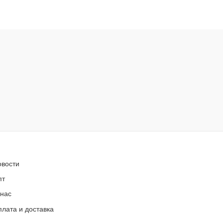
овости
пт
 нас
лата и доставка