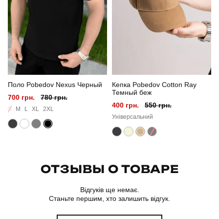
Склад тканини
100% поліестер
Країна - виробник
україна
Поло Pobedov Nexus Черный
Кепка Pobedov Cotton Ray
Темный беж
700 грн.
780 грн.
400 грн.
550 грн.
S
M
L
XL
2XL
Універсальний
ОТЗЫВЫ О ТОВАРЕ
Відгуків ще немає.
Станьте першим, хто залишить відгук.