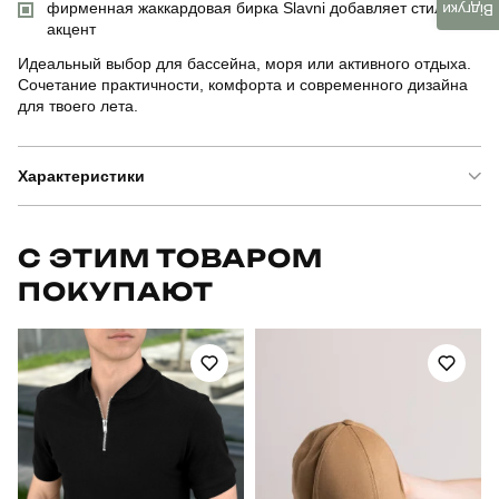
фирменная жаккардовая бирка Slavni добавляет стильный
Відгуки
акцент
Идеальный выбор для бассейна, моря или активного отдыха.
Сочетание практичности, комфорта и современного дизайна
для твоего лета.
Характеристики
Бренд
slavni
С ЭТИМ ТОВАРОМ
ПОКУПАЮТ
Артикул
SOpr5246Llr
Призначення
для плавання
Стиль
повсякденний
Сезон
літо