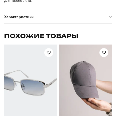
для твоего лета.
Характеристики
Бренд
slavni
ПОХОЖИЕ ТОВАРЫ
Артикул
SOpr5250Sk;opjn
Призначення
для плавання
Стиль
повсякденний
Сезон
літо
Склад тканини
100% поліестер
Країна - виробник
україна