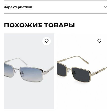
Характеристики
Бренд
pobedov
ПОХОЖИЕ ТОВАРЫ
Модель
pobedov vocation black
Артикул
SObs687Sba
Призначення
для плавання
Стиль
повсякденний
Сезон
літо
Склад тканини
100% поліестер
Країна - виробник
україна