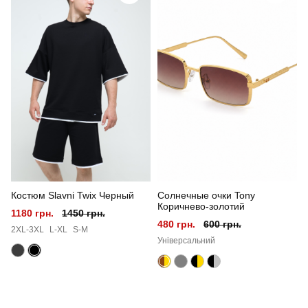
Стиль
повсякденний
Сезон
весна-літо
Склад тканини
95% бавовна, 5% еластан
Країна - виробник
україна
Костюм Slavni Twix Черный
Солнечные очки Tony
Коричнево-золотий
1180 грн.
1450 грн.
480 грн.
600 грн.
2XL-3XL
L-XL
S-M
Універсальний