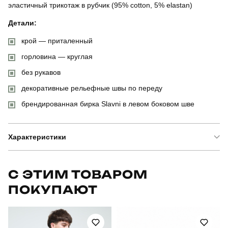
эластичный трикотаж в рубчик (95% cotton, 5% elastan)
Детали:
крой — приталенный
горловина — круглая
без рукавов
декоративные рельефные швы по переду
брендированная бирка Slavni в левом боковом шве
Характеристики
Бренд
slavni
С ЭТИМ ТОВАРОМ
ПОКУПАЮТ
Артикул
TSmk5347Mbe
Призначення
для повсякденного носіння