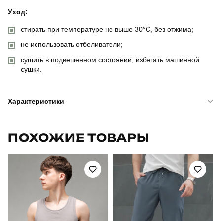
Уход:
стирать при температуре не выше 30°C, без отжима;
не использовать отбеливатели;
сушить в подвешенном состоянии, избегать машинной
сушки.
Характеристики
Бренд
pobedov
ПОХОЖИЕ ТОВАРЫ
Модель
костюм pobedov barel
Артикул
SBkm2934Slb
Призначення
для повсякденного носіння
Стиль
повсякденний