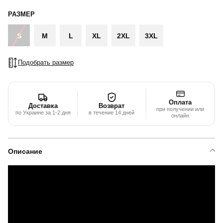
РАЗМЕР
S
M
L
XL
2XL
3XL
Подобрать размер
Оплата
Доставка
Возврат
при получении или
по Украине за 1-2 дня
в течение 14 дней
онлайн
Описание