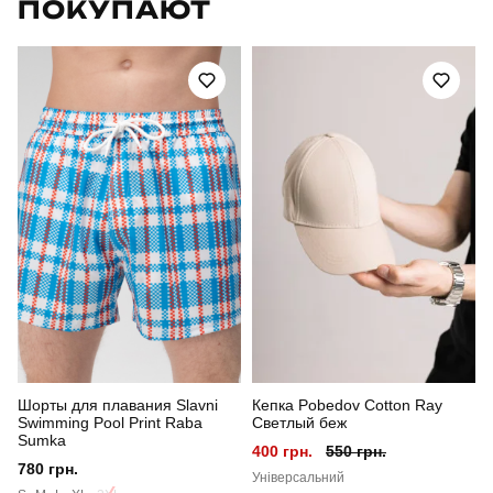
ПОКУПАЮТ
Артикул
SBks5377Sbe
Призначення
для повсякденного носіння
Стиль
повсякденний
Сезон
літо
Склад тканини
45% льон, 35% бавовна, 20% віскоза
Країна - виробник
україна
Шорты для плавания Slavni
Кепка Pobedov Cotton Ray
Swimming Pool Print Raba
Светлый беж
Sumka
400 грн.
550 грн.
780 грн.
Універсальний