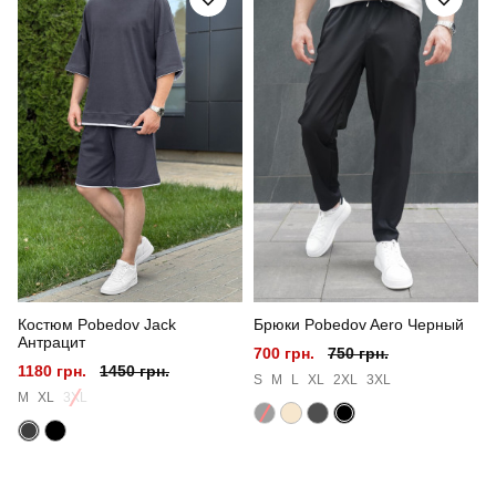
Стиль
повсякденний
Сезон
літо
Склад тканини
верх: 95% бавовна, 5% еластан низ: 100%
поліестер
Країна - виробник
україна
Костюм Pobedov Jack
Брюки Pobedov Aero Черный
Антрацит
700 грн.
750 грн.
1180 грн.
1450 грн.
S
M
L
XL
2XL
3XL
M
XL
3XL