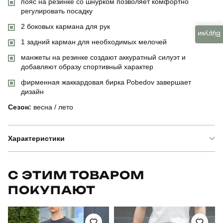
пояс на резинке со шнурком позволяет комфортно
регулировать посадку
2 боковых кармана для рук
Відгуки
1 задний карман для необходимых мелочей
манжеты на резинке создают аккуратный силуэт и
добавляют образу спортивный характер
фирменная жаккардовая бирка Pobedov завершает
дизайн
Сезон:
весна / лето
Характеристики
Бренд
pobedov
С ЭТИМ ТОВАРОМ
ПОКУПАЮТ
Артикул
SBks5359Swhba
Призначення
для повсякденного носіння