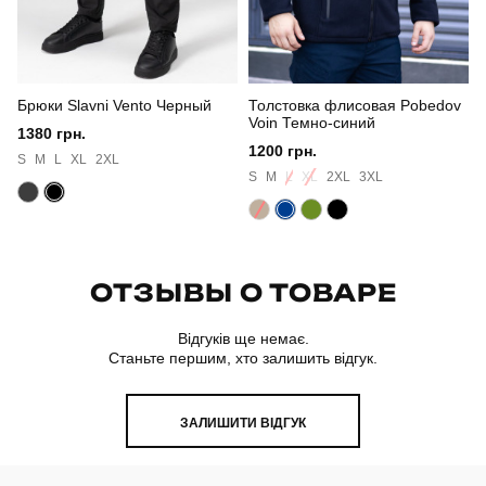
Країна - виробник
україна
Брюки Slavni Vento Черный
Толстовка флисовая Pobedov
Voin Темно-синий
1380 грн.
1200 грн.
S
M
L
XL
2XL
S
M
L
XL
2XL
3XL
ОТЗЫВЫ О ТОВАРЕ
Відгуків ще немає.
Станьте першим, хто залишить відгук.
ЗАЛИШИТИ ВІДГУК