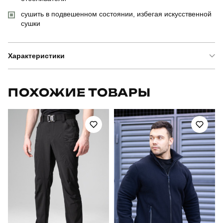
сушить в подвешенном состоянии, избегая искусственной
сушки
Характеристики
Бренд
pobedov
ПОХОЖИЕ ТОВАРЫ
Артикул
OWku30214XLba
Призначення
для повсякденного носіння
Стиль
повсякденний
Сезон
осінь
Склад тканини
100% поліестер