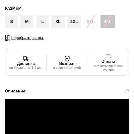
РАЗМЕР
S
M
L
XL
2XL
3XL
4XL
Подобрать размер
Оплата
Доставка
Возврат
при получении или
по Украине за 1-2 дня
в течение 14 дней
онлайн
Описание