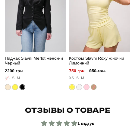
Сезон
весна
Склад тканини
100% поліестер
Країна - виробник
україна
Пиджак Slavni Merlot женский
Костюм Slavni Roxy жіночий
Черный
Лимонний
2200 грн.
750 грн.
950 грн.
XS
S
M
XS
S
M
ОТЗЫВЫ О ТОВАРЕ
1 відгук