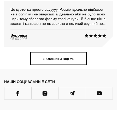
Це курточка просто ваууууу. Розмір ідеально підійшов
не в обліпку і не оверсайз а ідеально аби не було тісно
і при тому зберегло форму твоєї фігури. Я більше ніж в
захваті і капюшон не як сосиска а великий зручний не
зіпсує зачіску і збереже від дощу. Дівчата якщо ви
шукаєте щось на весну осінь а-ля від дощику вітряку це
Вероніка
воно. Я 2-рази в захваті і колір темний соковитий не
05.03.2026
блідий. Рекомендасьйон
ЗАЛИШИТИ ВІДГУК
НАШИ СОЦИАЛЬНЫЕ СЕТИ