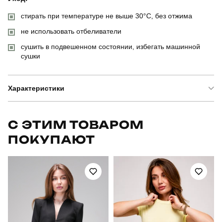
стирать при температуре не выше 30°C, без отжима
не использовать отбеливатели
сушить в подвешенном состоянии, избегать машинной
сушки
Характеристики
Бренд
pobedov
С ЭТИМ ТОВАРОМ
ПОКУПАЮТ
Модель
pobedov matrix жіноча
Артикул
OWku27802XLkh
Призначення
для повсякденного носіння
Стиль
повсякденний