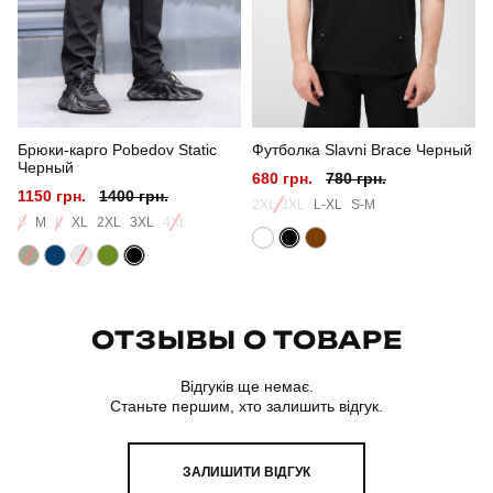
Країна - виробник
україна
Брюки-карго Pobedov Static
Футболка Slavni Brace Черный
Черный
680 грн.
780 грн.
1150 грн.
1400 грн.
2XL-3XL
L-XL
S-M
S
M
L
XL
2XL
3XL
4XL
ОТЗЫВЫ О ТОВАРЕ
Відгуків ще немає.
Станьте першим, хто залишить відгук.
ЗАЛИШИТИ ВІДГУК