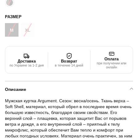
РАЗМЕР
M
XL
Оплата
Доставка
Возврат
при получении или
по Украине за 1-2 дня
в течение 14 дней
онлайн
Описание
Мужская куртка Argument. Сезон: весна/осень. Ткань верха –
Soft Shell, материал, который обрел в последнее время очень
большую известность, благодаря своим свойствам. Его
верхний слой – плащевка, которая защитит Вас от порывов
ветра и дождя, а его внутренний слой – приятный к телу
микрофлис, который обеспечит Вам тепло и комфорт при
любых погодных условиях. Материал очень практичен, за ним