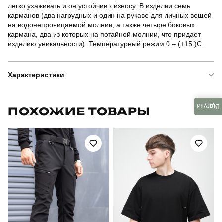
легко ухаживать и он устойчив к износу. В изделии семь
карманов (два нагрудных и один на рукаве для личных вещей
на водонепроницаемой молнии, а также четыре боковых
кармана, два из которых на потайной молнии, что придает
изделию уникальности). Температурный режим 0 – (+15 )С.
Характеристики
Бренд
pobedov
Відгуки
ПОХОЖИЕ ТОВАРЫ
Модель
pobedov jacket argument
Артикул
OWku1177Manba
Призначення
для повсякденного носіння
Стиль
повсякденний
Сезон
весна