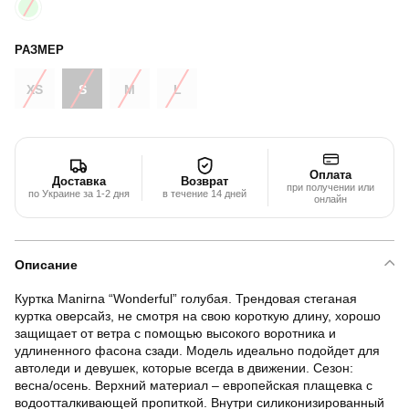
РАЗМЕР
XS
S
M
L
Оплата
Доставка
Возврат
при получении или
по Украине за 1-2 дня
в течение 14 дней
онлайн
Описание
Куртка Manirna “Wonderful” голубая. Трендовая стеганая
куртка оверсайз, не смотря на свою короткую длину, хорошо
защищает от ветра с помощью высокого воротника и
удлиненного фасона сзади. Модель идеально подойдет для
автоледи и девушек, которые всегда в движении. Сезон:
весна/осень. Верхний материал – европейская плащевка с
водоотталкивающей пропиткой. Внутри силиконизированный