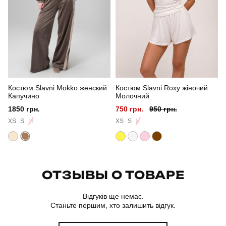
Сезон
весна
Країна - виробник
україна
Костюм Slavni Mokko женский
Костюм Slavni Roxy жіночий
Капучино
Молочний
1850 грн.
750 грн.
950 грн.
XS
S
M
XS
S
M
ОТЗЫВЫ О ТОВАРЕ
Відгуків ще немає.
Станьте першим, хто залишить відгук.