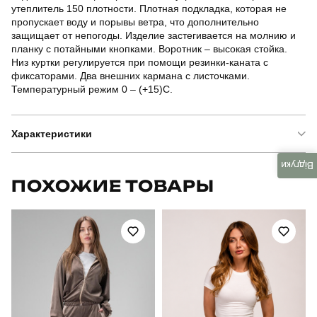
утеплитель 150 плотности. Плотная подкладка, которая не
пропускает воду и порывы ветра, что дополнительно
защищает от непогоды. Изделие застегивается на молнию и
планку с потайными кнопками. Воротник – высокая стойка.
Низ куртки регулируется при помощи резинки-каната с
фиксаторами. Два внешних кармана с листочками.
Температурный режим 0 – (+15)С.
Характеристики
Відгуки
Бренд
manirna
ПОХОЖИЕ ТОВАРЫ
Модель
manirna wonderful
Артикул
OWku1356Slgr
Призначення
для повсякденного носіння
Стиль
повсякденний