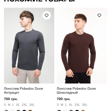
Модель
fearless
Артикул
OWku2548Mkh
Призначення
для повсякденного носіння
Стиль
повсякденний
Сезон
осінь
Склад тканини
100% поліестер
Країна - виробник
україна
Лонгслив Pobedov Dune
Лонгслив Pobedov Dune
Антрацит
Шоколадный
700 грн.
700 грн.
S
M
L
XL
2XL
3XL
S
M
L
XL
2XL
3XL