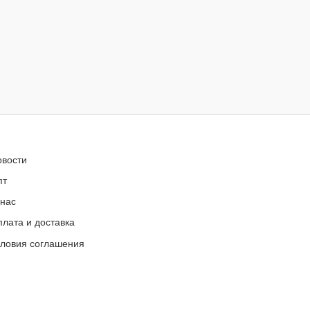
овости
пт
 нас
лата и доставка
словия соглашения