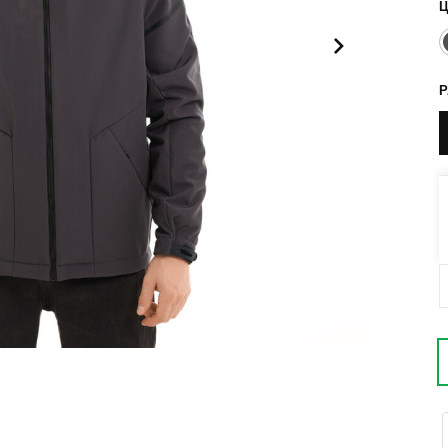
Поло
Літні комплекти
Сорочки
Комбінезони
Футболки
Спортивні
костюми
Майка
Кежуал
ХУДІ, СВІТШОТИ, СВЕТРИ
Кофти
Светри
Світшоти
Худі
Боди