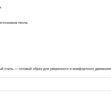
е
источников тепла
ный стиль — готовый образ для уверенного и комфортного движения
pobedov
Артикул
для повсякденного носіння
Стиль