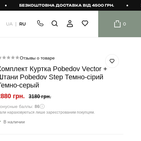
БЕЗКОШТОВНА ДОСТАВКА ВІД 4500 ГРН.
БЕЗКО
UA
RU
0
ШОРТИ
Плавальні
шорти
Отзывы о товаре
Комплект Куртка Pobedov Vector +
Шорти
Штани Pobedov Step Темно-сірий
Темно-серый
2880 грн.
3180 грн.
онусные баллы:
86
али нараховуються лише зареєстрованим покупцям.
В наличии