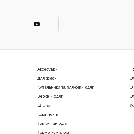
Аксесуари
Н
Для жінок
О
Купальники та пляжний одяг
О
Верхній одяг
Оп
Штани
У
Комплекти
Тактичний одяг
Термо-комплекти