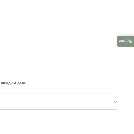
Відгуки
 каждый день.
SBkm5272Sdge
повсякденний