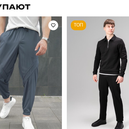
УПАЮТ
осінь
Склад тканини
ТОП
україна