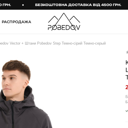
БЕЗКОШТОВНА ДОСТАВКА ВІД 4500 ГРН.
РАСПРОДАЖА
ШТАНИ
ТАКТИЧНИЙ ОДЯГ
edov Vector + Штани Pobedov Step Темно-сірий Темно-серый
Брюки
Тактичне спорядження
Джогери
Тактичний жіночий
одяг
Карго
Тактичний чоловічий
Спортивні штани
одяг
Лосины
Тактичні рукавиці
Б
Джинсы
Тактичні шкарпетки
Б
КОМПЛЕКТИ
ТЕРМО-КОМПЛЕКТИ
ФУТБОЛКИ І СОРОЧКИ
Куртка й штани