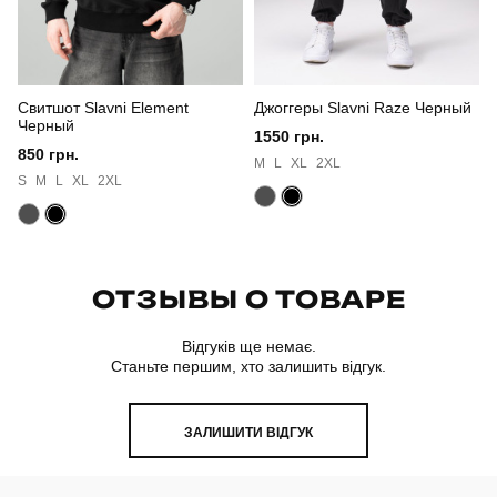
Свитшот Slavni Element
Джоггеры Slavni Raze Черный
Черный
1550 грн.
850 грн.
M
L
XL
2XL
S
M
L
XL
2XL
ОТЗЫВЫ О ТОВАРЕ
Відгуків ще немає.
Станьте першим, хто залишить відгук.
ЗАЛИШИТИ ВІДГУК