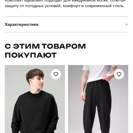
Комплект идеально подходит для ежедневной носки, сочетая
защиту от погодных условий, комфорт и современный стиль.
Характеристики
Бренд
pobedov
С ЭТИМ ТОВАРОМ
ПОКУПАЮТ
Артикул
SBkm5281Sbage
Призначення
для повсякденного носіння
Стиль
повсякденний
Сезон
осінь
Склад тканини
куртка: 100% поліестер штани: 100% бавовна
Країна - виробник
україна