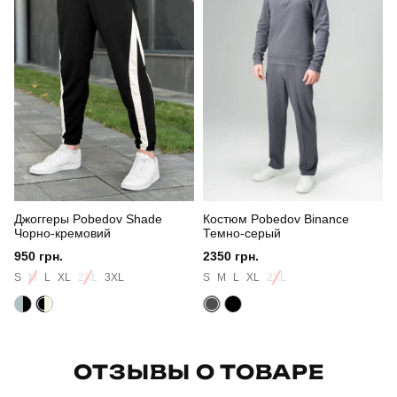
Сезон
осінь
Склад тканини
куртка: 100% поліестер штани: 100% бавовна
Країна - виробник
україна
Джоггеры Pobedov Shade
Костюм Pobedov Binance
Чорно-кремовий
Темно-серый
950 грн.
2350 грн.
S
M
L
XL
2XL
3XL
S
M
L
XL
2XL
ОТЗЫВЫ О ТОВАРЕ