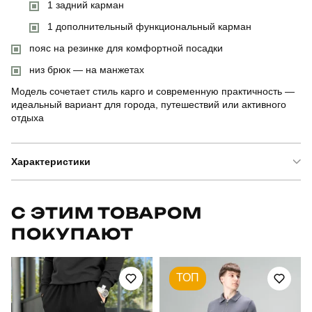
1 задний карман
1 дополнительный функциональный карман
пояс на резинке для комфортной посадки
низ брюк — на манжетах
Модель сочетает стиль карго и современную практичность —
идеальный вариант для города, путешествий или активного
отдыха
Характеристики
Бренд
pobedov
С ЭТИМ ТОВАРОМ
ПОКУПАЮТ
Артикул
SBkm5279Skh
Призначення
для повсякденного носіння
ТОП
Стиль
повсякденний